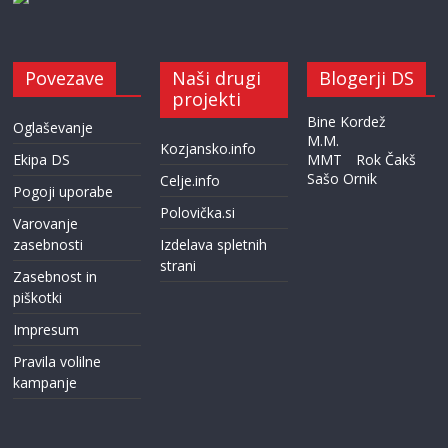
Povezave
Naši drugi
Blogerji DS
projekti
Bine Kordež
Oglaševanje
M.M.
Kozjansko.info
Ekipa DS
MMT
Rok Čakš
Sašo Ornik
Celje.info
Pogoji uporabe
Polovička.si
Varovanje
zasebnosti
Izdelava spletnih
strani
Zasebnost in
piškotki
Impresum
Pravila volilne
kampanje