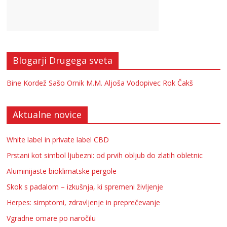
Blogarji Drugega sveta
Bine Kordež
Sašo Ornik
M.M.
Aljoša Vodopivec
Rok Čakš
Aktualne novice
White label in private label CBD
Prstani kot simbol ljubezni: od prvih obljub do zlatih obletnic
Aluminijaste bioklimatske pergole
Skok s padalom – izkušnja, ki spremeni življenje
Herpes: simptomi, zdravljenje in preprečevanje
Vgradne omare po naročilu