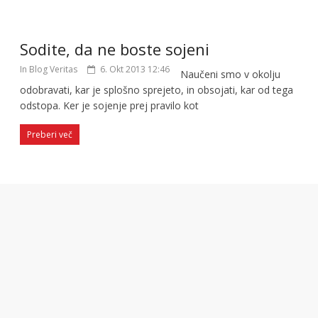
Sodite, da ne boste sojeni
In Blog Veritas
6. Okt 2013 12:46
Naučeni smo v okolju
odobravati, kar je splošno sprejeto, in obsojati, kar od tega
odstopa. Ker je sojenje prej pravilo kot
Preberi več