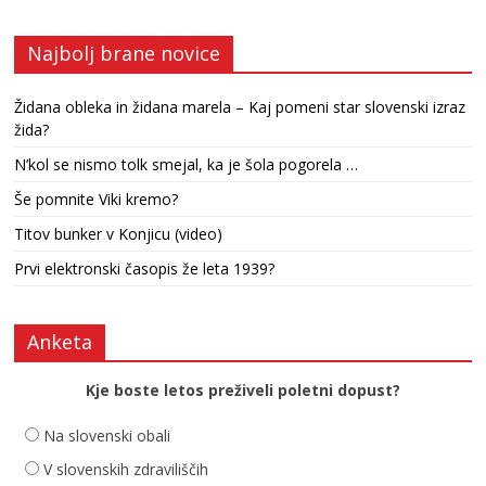
Najbolj brane novice
Židana obleka in židana marela – Kaj pomeni star slovenski izraz
žida?
N’kol se nismo tolk smejal, ka je šola pogorela …
Še pomnite Viki kremo?
Titov bunker v Konjicu (video)
Prvi elektronski časopis že leta 1939?
Anketa
Kje boste letos preživeli poletni dopust?
Na slovenski obali
V slovenskih zdraviliščih