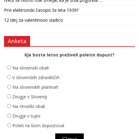
N’kol se nismo tolk smejal, ka je šola pogorela …
Prvi elektronski časopis že leta 1939?
12 idej za valentinovo sladico
Anketa
Kje boste letos preživeli poletni dopust?
Na slovenski obali
V slovenskih zdraviliščih
Na slovenskih planinah
Drugje v Sloveniji
Na Hrvaški obali
Drugje v tujini
Poleti ne bom dopustoval