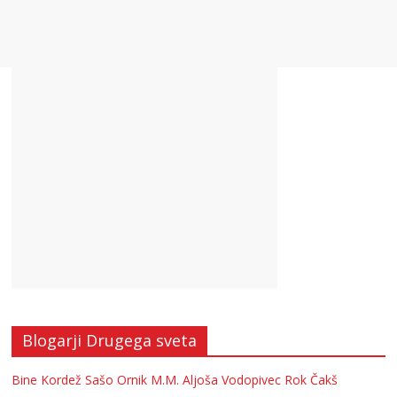
Blogarji Drugega sveta
Bine Kordež
Sašo Ornik
M.M.
Aljoša Vodopivec
Rok Čakš