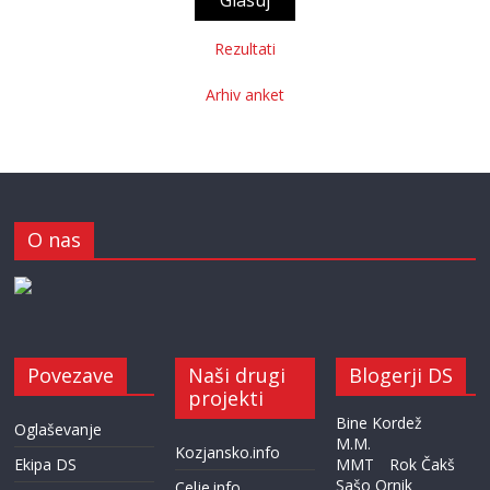
Rezultati
Arhiv anket
O nas
Povezave
Naši drugi
Blogerji DS
projekti
Bine Kordež
Oglaševanje
M.M.
Kozjansko.info
Ekipa DS
MMT
Rok Čakš
Sašo Ornik
Celje.info