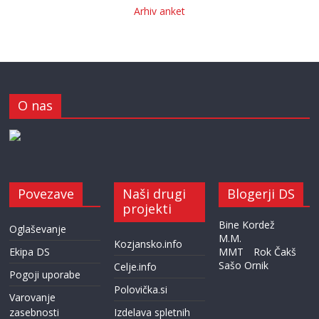
Arhiv anket
O nas
Povezave
Naši drugi
Blogerji DS
projekti
Bine Kordež
Oglaševanje
M.M.
Kozjansko.info
Ekipa DS
MMT
Rok Čakš
Sašo Ornik
Celje.info
Pogoji uporabe
Polovička.si
Varovanje
zasebnosti
Izdelava spletnih