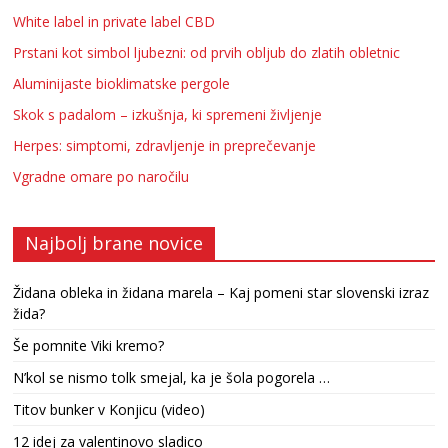
White label in private label CBD
Prstani kot simbol ljubezni: od prvih obljub do zlatih obletnic
Aluminijaste bioklimatske pergole
Skok s padalom – izkušnja, ki spremeni življenje
Herpes: simptomi, zdravljenje in preprečevanje
Vgradne omare po naročilu
Najbolj brane novice
Židana obleka in židana marela – Kaj pomeni star slovenski izraz
žida?
Še pomnite Viki kremo?
N’kol se nismo tolk smejal, ka je šola pogorela …
Titov bunker v Konjicu (video)
12 idej za valentinovo sladico