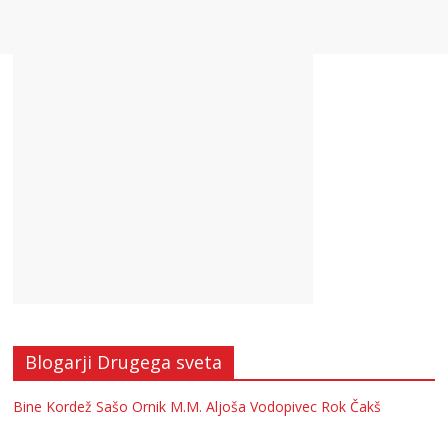
Blogarji Drugega sveta
Bine Kordež
Sašo Ornik
M.M.
Aljoša Vodopivec
Rok Čakš