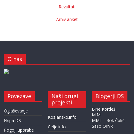
Rezultati
Arhiv anket
O nas
Povezave
Naši drugi
Blogerji DS
projekti
Bine Kordež
Oglaševanje
M.M.
Kozjansko.info
Ekipa DS
MMT
Rok Čakš
Sašo Ornik
Celje.info
Pogoji uporabe