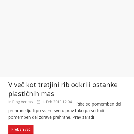
V več kot tretjini rib odkrili ostanke
plastičnih mas
In Blog Veritas
1. Feb 2013 12:04
Ribe so pomemben del
prehrane ljudi po vsem svetu prav tako pa so tudi
pomemben del zdrave prehrane. Prav zaradi
Preberi več