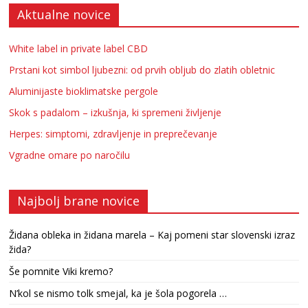
Aktualne novice
White label in private label CBD
Prstani kot simbol ljubezni: od prvih obljub do zlatih obletnic
Aluminijaste bioklimatske pergole
Skok s padalom – izkušnja, ki spremeni življenje
Herpes: simptomi, zdravljenje in preprečevanje
Vgradne omare po naročilu
Najbolj brane novice
Židana obleka in židana marela – Kaj pomeni star slovenski izraz
žida?
Še pomnite Viki kremo?
N’kol se nismo tolk smejal, ka je šola pogorela …