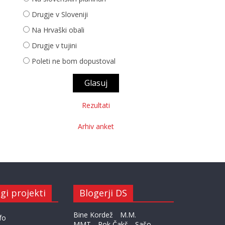
Drugje v Sloveniji
Na Hrvaški obali
Drugje v tujini
Poleti ne bom dopustoval
Rezultati
Arhiv anket
gi projekti
Blogerji DS
Bine Kordež
M.M.
fo
MMT
Rok Čakš
Sašo