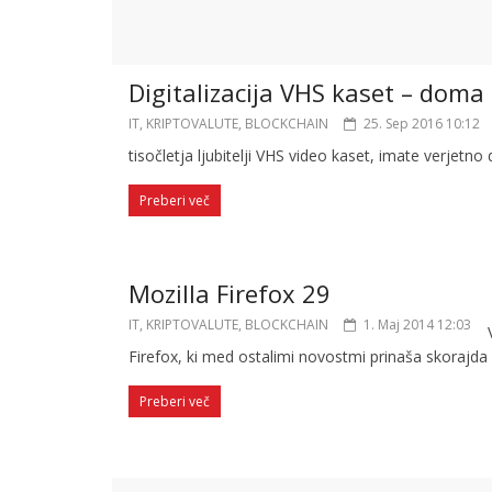
Digitalizacija VHS kaset – doma
IT, KRIPTOVALUTE, BLOCKCHAIN
25. Sep 2016 10:12
tisočletja ljubitelji VHS video kaset, imate verjetn
Preberi več
Mozilla Firefox 29
IT, KRIPTOVALUTE, BLOCKCHAIN
1. Maj 2014 12:03
Firefox, ki med ostalimi novostmi prinaša skorajd
Preberi več