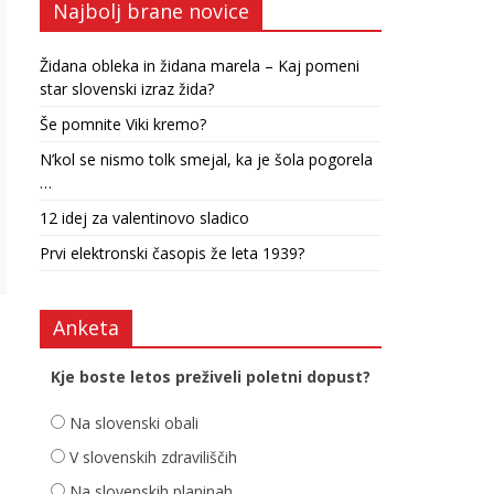
Najbolj brane novice
Židana obleka in židana marela – Kaj pomeni
star slovenski izraz žida?
Še pomnite Viki kremo?
N’kol se nismo tolk smejal, ka je šola pogorela
…
12 idej za valentinovo sladico
Prvi elektronski časopis že leta 1939?
Anketa
Kje boste letos preživeli poletni dopust?
Na slovenski obali
V slovenskih zdraviliščih
Na slovenskih planinah