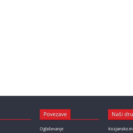
Povezave
Naši dru
Oglaševanje
Kozjansko.in