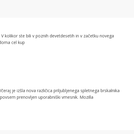
V kolikor ste bili v poznih devetdesetih in v začetku novega
o doma cel kup
Včeraj je izšla nova različica priljubljenega spletnega brskalnika
a povsem prenovljen uporabniški vmesnik. Mozilla