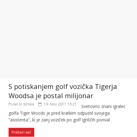
S potiskanjem golf vozička Tigerja
Woodsa je postal milijonar
Posel in stroka
19. Nov 2011 10:21
Svetovno znani igralec
golfa Tiger Woods je pred kratkim odpustil svojega
“asistenta”, ki je zanj voziček po golf igriščih porival
Preberi več