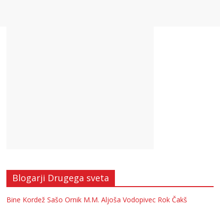
Blogarji Drugega sveta
Bine Kordež
Sašo Ornik
M.M.
Aljoša Vodopivec
Rok Čakš