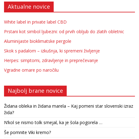
Aktualne novice
White label in private label CBD
Prstani kot simbol ljubezni: od prvih obljub do zlatih obletnic
Aluminijaste bioklimatske pergole
Skok s padalom – izkušnja, ki spremeni življenje
Herpes: simptomi, zdravljenje in preprečevanje
Vgradne omare po naročilu
Najbolj brane novice
Židana obleka in židana marela – Kaj pomeni star slovenski izraz
žida?
N’kol se nismo tolk smejal, ka je šola pogorela …
Še pomnite Viki kremo?