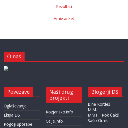
Rezultati
Arhiv anket
O nas
Povezave
Naši drugi
Blogerji DS
projekti
Bine Kordež
Oglaševanje
M.M.
Kozjansko.info
Ekipa DS
MMT
Rok Čakš
Sašo Ornik
Celje.info
Pogoji uporabe