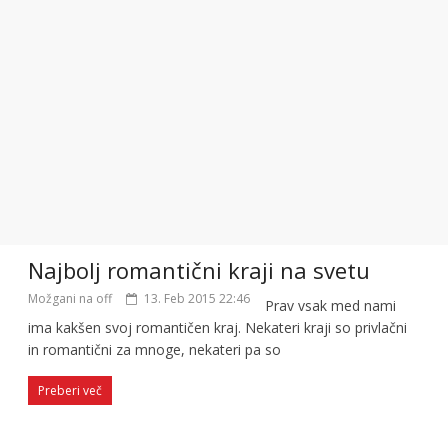
Najbolj romantični kraji na svetu
Možgani na off
13. Feb 2015 22:46
Prav vsak med nami
ima kakšen svoj romantičen kraj. Nekateri kraji so privlačni
in romantični za mnoge, nekateri pa so
Preberi več