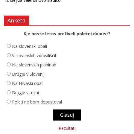
12 idej za valentinovo sladico
Anketa
Kje boste letos preživeli poletni dopust?
Na slovenski obali
V slovenskih zdraviliščih
Na slovenskih planinah
Drugje v Sloveniji
Na Hrvaški obali
Drugje v tujini
Poleti ne bom dopustoval
Rezultati