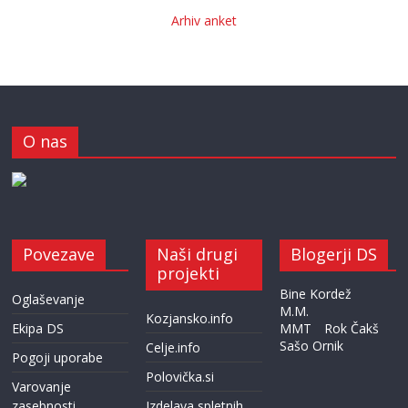
Arhiv anket
O nas
Povezave
Naši drugi
Blogerji DS
projekti
Bine Kordež
Oglaševanje
M.M.
Kozjansko.info
Ekipa DS
MMT
Rok Čakš
Sašo Ornik
Celje.info
Pogoji uporabe
Polovička.si
Varovanje
zasebnosti
Izdelava spletnih