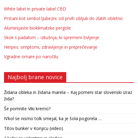
White label in private label CBD
Prstani kot simbol ljubezni: od prvih obljub do zlatih obletnic
Aluminijaste bioklimatske pergole
Skok s padalom – izkušnja, ki spremeni življenje
Herpes: simptomi, zdravljenje in preprečevanje
Vgradne omare po naročilu
Najbolj brane novice
Židana obleka in židana marela – Kaj pomeni star slovenski izraz
žida?
Še pomnite Viki kremo?
N’kol se nismo tolk smejal, ka je šola pogorela …
Titov bunker v Konjicu (video)