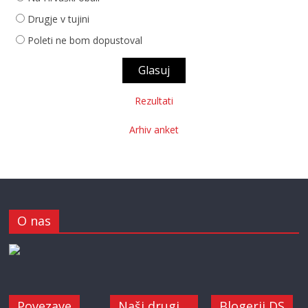
Drugje v tujini
Poleti ne bom dopustoval
Rezultati
Arhiv anket
O nas
Povezave
Naši drugi
Blogerji DS