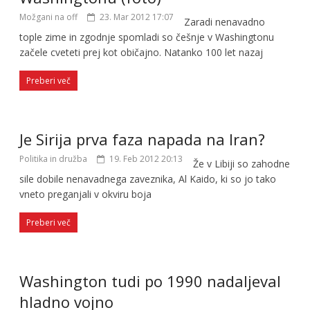
Možgani na off
23. Mar 2012 17:07
Zaradi nenavadno
tople zime in zgodnje spomladi so češnje v Washingtonu
začele cveteti prej kot običajno. Natanko 100 let nazaj
Preberi več
Je Sirija prva faza napada na Iran?
Politika in družba
19. Feb 2012 20:13
Že v Libiji so zahodne
sile dobile nenavadnega zaveznika, Al Kaido, ki so jo tako
vneto preganjali v okviru boja
Preberi več
Washington tudi po 1990 nadaljeval
hladno vojno