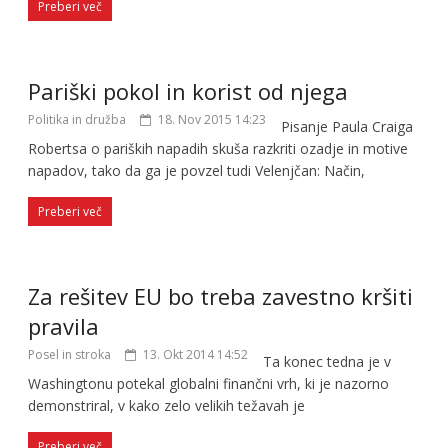
Preberi več
Pariški pokol in korist od njega
Politika in družba
18. Nov 2015 14:23
Pisanje Paula Craiga
Robertsa o pariških napadih skuša razkriti ozadje in motive
napadov, tako da ga je povzel tudi Velenjčan: Način,
Preberi več
Za rešitev EU bo treba zavestno kršiti
pravila
Posel in stroka
13. Okt 2014 14:52
Ta konec tedna je v
Washingtonu potekal globalni finančni vrh, ki je nazorno
demonstriral, v kako zelo velikih težavah je
Preberi več