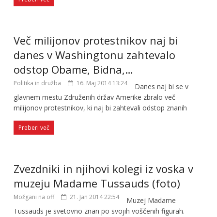
Več milijonov protestnikov naj bi
danes v Washingtonu zahtevalo
odstop Obame, Bidna,…
Politika in družba
16. Maj 2014 13:24
Danes naj bi se v
glavnem mestu Združenih držav Amerike zbralo več
milijonov protestnikov, ki naj bi zahtevali odstop znanih
Preberi več
Zvezdniki in njihovi kolegi iz voska v
muzeju Madame Tussauds (foto)
Možgani na off
21. Jan 2014 22:54
Muzej Madame
Tussauds je svetovno znan po svojih voščenih figurah.