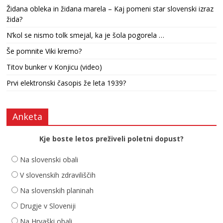
Židana obleka in židana marela – Kaj pomeni star slovenski izraz
žida?
N’kol se nismo tolk smejal, ka je šola pogorela …
Še pomnite Viki kremo?
Titov bunker v Konjicu (video)
Prvi elektronski časopis že leta 1939?
Anketa
Kje boste letos preživeli poletni dopust?
Na slovenski obali
V slovenskih zdraviliščih
Na slovenskih planinah
Drugje v Sloveniji
Na Hrvaški obali