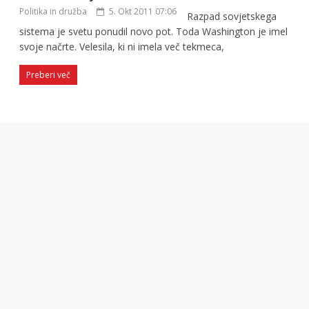
Politika in družba
5. Okt 2011 07:06
Razpad sovjetskega
sistema je svetu ponudil novo pot. Toda Washington je imel
svoje načrte. Velesila, ki ni imela več tekmeca,
Preberi več