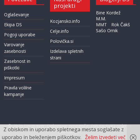
projekti
Bine Kordež
Oglaševanje
M.M.
Kozjansko.info
Ekipa DS
MMT
Rok Čakš
Sašo Ornik
Celje.info
Pogoji uporabe
Polovička.si
Varovanje
zasebnosti
Izdelava spletnih
strani
Zasebnost in
piškotki
Impresum
Pravila volilne
kampanje
© 2026
Drugi svet
. Delovanje omogoča:
DRUGI SVET spletne
Z obiskom in uporabo spletnega mesta soglašate z
tehnologije.
uporabo in beleženjem piškotkov.
Želim izvedeti več