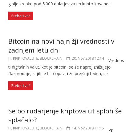
giblje krepko pod 5.000 dolarjev za en kripto kovanec.
Preberi več
Bitcoin na novi najnižji vrednosti v
zadnjem letu dni
IT, KRIPTOVALUTE, BLOCKCHAIN
20. Nov 2018 12:14
Vrednos
ti digitalnih valut, kot je bitcoin, se še naprej znižujejo.
Razprodaje, ki jih je bilo opaziti že prejšnji teden, se
Preberi več
Se bo rudarjenje kriptovalut sploh še
splačalo?
IT, KRIPTOVALUTE, BLOCKCHAIN
14. Nov 2018 11:15
Pri