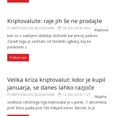
Kriptovalute: raje jih še ne prodajte
IT, KRIPTOVALUTE, BLOCKCHAIN
18. Dec 2018 14:53
Kriptova
lute so v zadnjem obdobju doživele kar precej padcev.
Zaradi tega je završalo od številnih ugibanj, kaj bo
predvsem z
Preberi več
Velika kriza kriptovalut: kdor je kupil
januarja, se danes lahko razjoče
IT, KRIPTOVALUTE, BLOCKCHAIN
12. Dec 2018 11:27
Skupna
vrednost celotnega trga kriptovalut je v petek, 7. decembra,
prvič letos padla pod 100 milijard evrov. Bitcoin, ki je