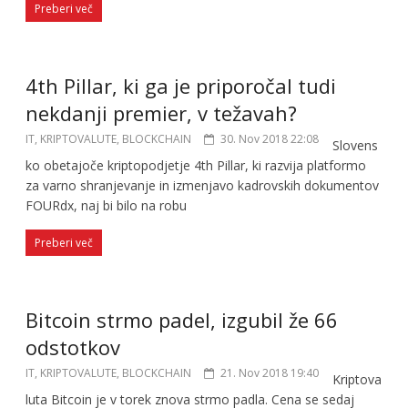
Preberi več
4th Pillar, ki ga je priporočal tudi
nekdanji premier, v težavah?
IT, KRIPTOVALUTE, BLOCKCHAIN
30. Nov 2018 22:08
Slovens
ko obetajoče kriptopodjetje 4th Pillar, ki razvija platformo
za varno shranjevanje in izmenjavo kadrovskih dokumentov
FOURdx, naj bi bilo na robu
Preberi več
Bitcoin strmo padel, izgubil že 66
odstotkov
IT, KRIPTOVALUTE, BLOCKCHAIN
21. Nov 2018 19:40
Kriptova
luta Bitcoin je v torek znova strmo padla. Cena se sedaj