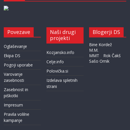
Povezave
Naši drugi
Blogerji DS
projekti
Bine Kordež
Oglaševanje
M.M.
Kozjansko.info
Ekipa DS
MMT
Rok Čakš
Sašo Ornik
Celje.info
Pogoji uporabe
Polovička.si
Varovanje
zasebnosti
Izdelava spletnih
strani
Zasebnost in
piškotki
Impresum
Pravila volilne
kampanje