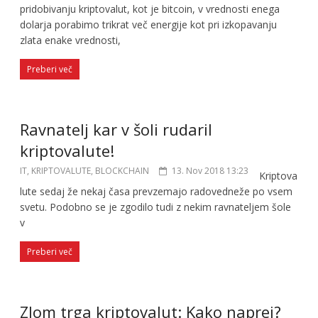
pridobivanju kriptovalut, kot je bitcoin, v vrednosti enega
dolarja porabimo trikrat več energije kot pri izkopavanju
zlata enake vrednosti,
Preberi več
Ravnatelj kar v šoli rudaril
kriptovalute!
IT, KRIPTOVALUTE, BLOCKCHAIN
13. Nov 2018 13:23
Kriptova
lute sedaj že nekaj časa prevzemajo radovedneže po vsem
svetu. Podobno se je zgodilo tudi z nekim ravnateljem šole
v
Preberi več
Zlom trga kriptovalut: Kako naprej?