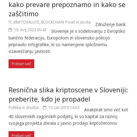
kako prevare prepoznamo in kako se
zaščitimo
IT, KRIPTOVALUTE, BLOCKCHAIN
Posel in stroka
Združenje bank
10. Avg 2022 05:42
Slovenije je v sodelovanju z Evropsko
bančno federacijo, Europolom in slovensko policijo
pripravilo infografike, ki so namenjene splošnemu
ozaveščanju javnosti
Preberi več
Resnična slika kriptoscene v Sloveniji:
preberite, kdo je propadel
Politika in družba
10. Jan 2019 14:53
Analizirali smo več kot
40 slovenskih zagonskih podjetij, ki so kapital za razvoj
svojega projekta zbirala z javno prodajo kriptožetonov
Preberi več