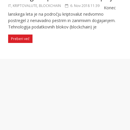
IT, KRIPTOVALUTE, BLOCKCHAIN
6. Nov 2018 11:39
Konec
lanskega leta je na področju kriptovalut nedvomno
postregel z nenavadno pestrim in zanimivim dogajanjem.
Tehnologija podatkovnih blokov (blockchain) je
Preberi več