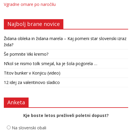
Vgradne omare po naročilu
Najbolj brane novice
Židana obleka in židana marela – Kaj pomeni star slovenski izraz
žida?
Še pomnite Viki kremo?
N’kol se nismo tolk smejal, ka je šola pogorela …
Titov bunker v Konjicu (video)
12 idej za valentinovo sladico
Anketa
Kje boste letos preživeli poletni dopust?
Na slovenski obali