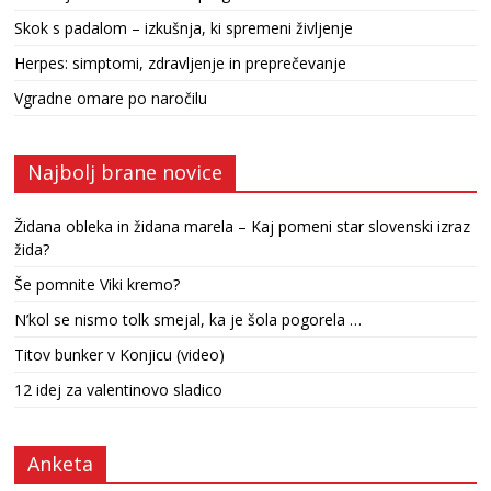
Skok s padalom – izkušnja, ki spremeni življenje
Herpes: simptomi, zdravljenje in preprečevanje
Vgradne omare po naročilu
Najbolj brane novice
Židana obleka in židana marela – Kaj pomeni star slovenski izraz
žida?
Še pomnite Viki kremo?
N’kol se nismo tolk smejal, ka je šola pogorela …
Titov bunker v Konjicu (video)
12 idej za valentinovo sladico
Anketa