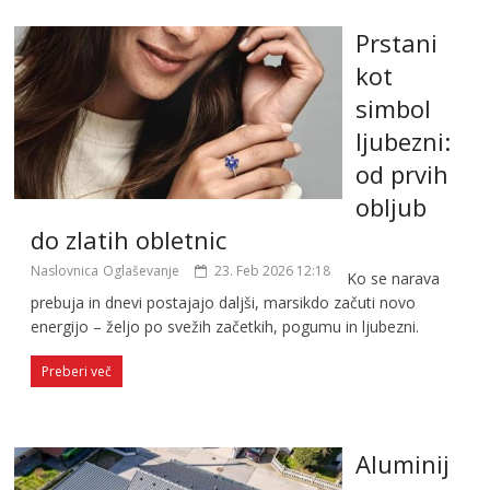
Prstani
kot
simbol
ljubezni:
od prvih
obljub
do zlatih obletnic
Naslovnica
Oglaševanje
23. Feb 2026 12:18
Ko se narava
prebuja in dnevi postajajo daljši, marsikdo začuti novo
energijo – željo po svežih začetkih, pogumu in ljubezni.
Preberi več
Aluminij