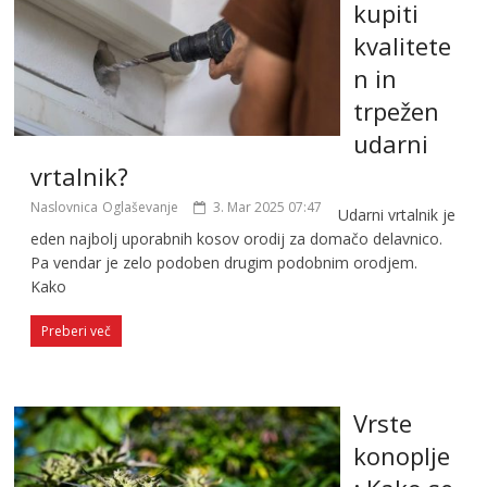
kupiti
kvalitete
n in
trpežen
udarni
vrtalnik?
Naslovnica
Oglaševanje
3. Mar 2025 07:47
Udarni vrtalnik je
eden najbolj uporabnih kosov orodij za domačo delavnico.
Pa vendar je zelo podoben drugim podobnim orodjem.
Kako
Preberi več
Vrste
konoplje