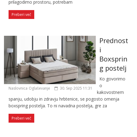
prilagodimo prostoru, potrebam
Preberi več
Prednost
i
Boxsprin
g postelj
Ko govorimo
o
Naslovnica
Oglaševanje
30. Sep 2025 11:31
kakovostnem
spanju, udobju in zdravju hrbtenice, se pogosto omenja
boxspring postelja. To ni navadna postelja, gre za
Preberi več