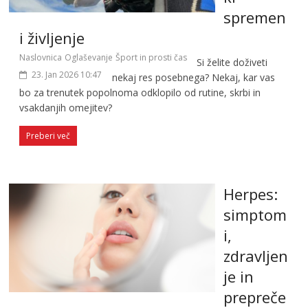
spremen
i življenje
Naslovnica
Oglaševanje
Šport in prosti čas
Si želite doživeti
23. Jan 2026 10:47
nekaj res posebnega? Nekaj, kar vas
bo za trenutek popolnoma odklopilo od rutine, skrbi in
vsakdanjih omejitev?
Preberi več
Herpes:
simptom
i,
zdravljen
je in
prepreče