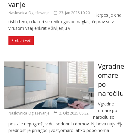
vanje
Naslovnica
Oglaševanje
23. Jan 2026 10:20
Herpes je ena
tistih tem, o kateri se redko govori naglas, čeprav se z
virusom vsaj enkrat v življenju v
Preberi več
Vgradne
omare
po
naročilu
Vgradne
omare po
Naslovnica
Oglaševanje
2. Okt 2025 08:32
naročilu so
postale nepogrešljiv del sodobnih domov. Njihova največja
prednost je prilagodljivost,omaro lahko popolnoma