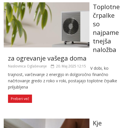
Toplotne
črpalke
so
najpame
tnejša
naložba
za ogrevanje vašega doma
Naslovnica
Oglaševanje
20. Maj 2025 12:15
V dobi, ko
trajnost, varčevanje z energijo in dolgoročno finančno
načrtovanje gredo z roko v roki, postajajo toplotne črpalke
priljubljena
Preberi več
Kje