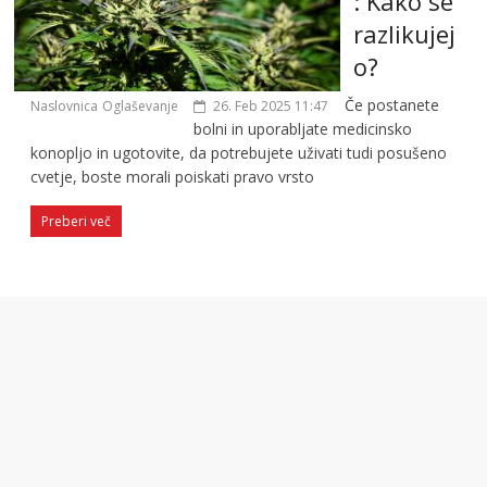
: Kako se
razlikujej
o?
Če postanete
Naslovnica
Oglaševanje
26. Feb 2025 11:47
bolni in uporabljate medicinsko
konopljo in ugotovite, da potrebujete uživati tudi posušeno
cvetje, boste morali poiskati pravo vrsto
Preberi več