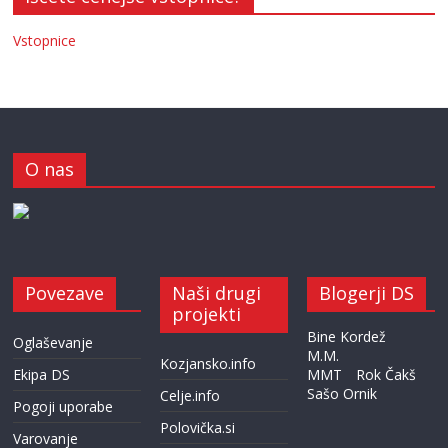
Vstopnice
O nas
Povezave
Naši drugi
Blogerji DS
projekti
Bine Kordež
Oglaševanje
M.M.
Kozjansko.info
Ekipa DS
MMT
Rok Čakš
Sašo Ornik
Celje.info
Pogoji uporabe
Polovička.si
Varovanje