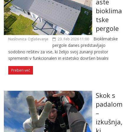
aste
bioklima
tske
pergole
Bioklimatske
Naslovnica
Oglaševanje
23. Feb 2026 11:00
pergole danes predstavljajo
sodobno rešitev za vse, ki želijo svoj zunanji prostor
spremeniti v funkcionalen in estetsko dovršen bivalni
Preberi več
Skok s
padalom
–
izkušnja,
ki