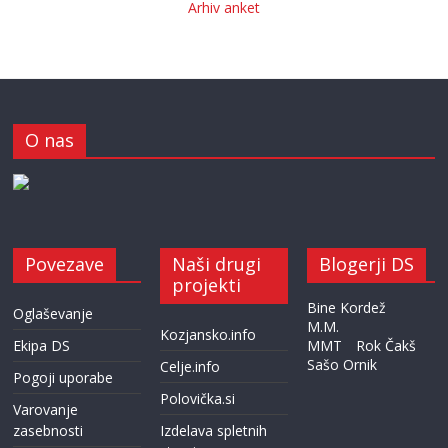
Arhiv anket
O nas
Povezave
Naši drugi
Blogerji DS
projekti
Bine Kordež
Oglaševanje
M.M.
Kozjansko.info
Ekipa DS
MMT
Rok Čakš
Sašo Ornik
Celje.info
Pogoji uporabe
Polovička.si
Varovanje
zasebnosti
Izdelava spletnih