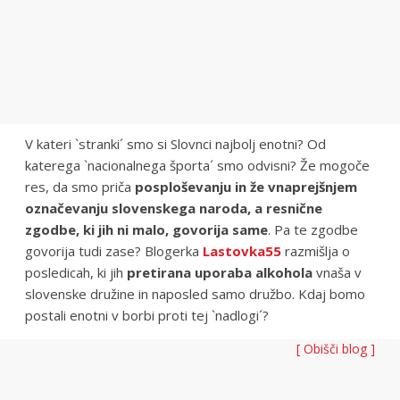
V kateri `stranki´ smo si Slovnci najbolj enotni? Od
katerega `nacionalnega športa´ smo odvisni? Že mogoče
res, da smo priča
posploševanju in že vnaprejšnjem
označevanju slovenskega naroda, a resnične
zgodbe, ki jih ni malo, govorija same
. Pa te zgodbe
govorija tudi zase? Blogerka
Lastovka55
razmišlja o
posledicah, ki jih
pretirana uporaba alkohola
vnaša v
slovenske družine in naposled samo družbo. Kdaj bomo
postali enotni v borbi proti tej `nadlogi´?
[ Obišči blog ]