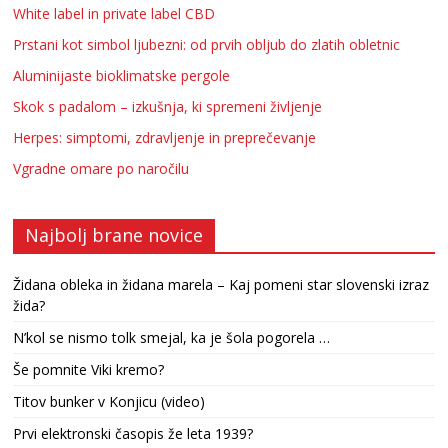
White label in private label CBD
Prstani kot simbol ljubezni: od prvih obljub do zlatih obletnic
Aluminijaste bioklimatske pergole
Skok s padalom – izkušnja, ki spremeni življenje
Herpes: simptomi, zdravljenje in preprečevanje
Vgradne omare po naročilu
Najbolj brane novice
Židana obleka in židana marela – Kaj pomeni star slovenski izraz
žida?
N’kol se nismo tolk smejal, ka je šola pogorela …
Še pomnite Viki kremo?
Titov bunker v Konjicu (video)
Prvi elektronski časopis že leta 1939?