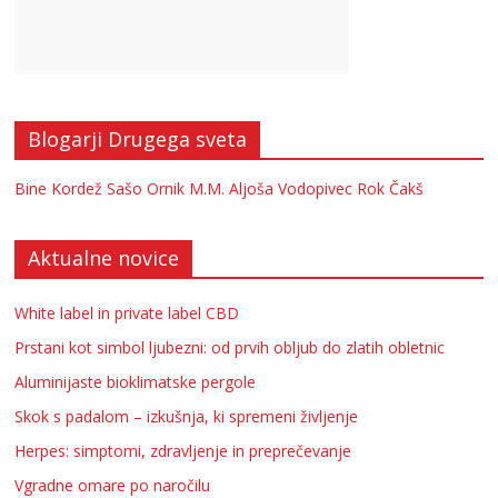
Blogarji Drugega sveta
Bine Kordež
Sašo Ornik
M.M.
Aljoša Vodopivec
Rok Čakš
Aktualne novice
White label in private label CBD
Prstani kot simbol ljubezni: od prvih obljub do zlatih obletnic
Aluminijaste bioklimatske pergole
Skok s padalom – izkušnja, ki spremeni življenje
Herpes: simptomi, zdravljenje in preprečevanje
Vgradne omare po naročilu