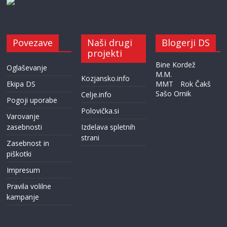
Povezave
Naši drugi
Blogerji DS
projekti
Bine Kordež
Oglaševanje
M.M.
Kozjansko.info
Ekipa DS
MMT
Rok Čakš
Sašo Ornik
Celje.info
Pogoji uporabe
Polovička.si
Varovanje
zasebnosti
Izdelava spletnih
strani
Zasebnost in
piškotki
Impresum
Pravila volilne
kampanje