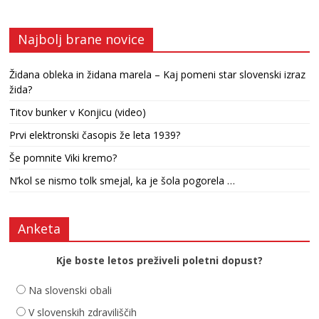
Najbolj brane novice
Židana obleka in židana marela – Kaj pomeni star slovenski izraz
žida?
Titov bunker v Konjicu (video)
Prvi elektronski časopis že leta 1939?
Še pomnite Viki kremo?
N’kol se nismo tolk smejal, ka je šola pogorela …
Anketa
Kje boste letos preživeli poletni dopust?
Na slovenski obali
V slovenskih zdraviliščih