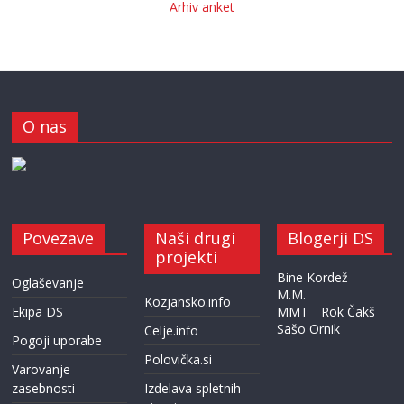
Arhiv anket
O nas
Povezave
Naši drugi
Blogerji DS
projekti
Bine Kordež
Oglaševanje
M.M.
Kozjansko.info
Ekipa DS
MMT
Rok Čakš
Sašo Ornik
Celje.info
Pogoji uporabe
Polovička.si
Varovanje
zasebnosti
Izdelava spletnih