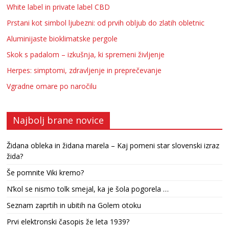
White label in private label CBD
Prstani kot simbol ljubezni: od prvih obljub do zlatih obletnic
Aluminijaste bioklimatske pergole
Skok s padalom – izkušnja, ki spremeni življenje
Herpes: simptomi, zdravljenje in preprečevanje
Vgradne omare po naročilu
Najbolj brane novice
Židana obleka in židana marela – Kaj pomeni star slovenski izraz
žida?
Še pomnite Viki kremo?
N’kol se nismo tolk smejal, ka je šola pogorela …
Seznam zaprtih in ubitih na Golem otoku
Prvi elektronski časopis že leta 1939?