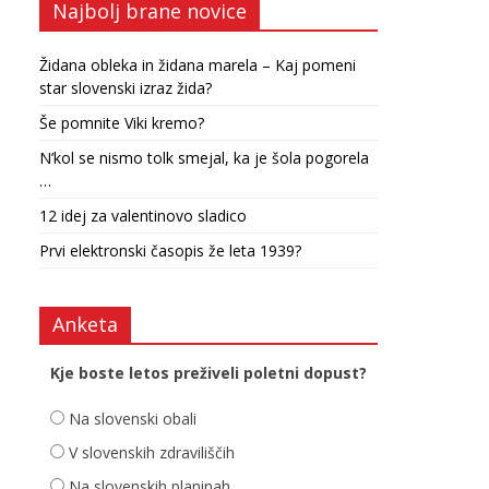
Najbolj brane novice
Židana obleka in židana marela – Kaj pomeni
star slovenski izraz žida?
Še pomnite Viki kremo?
N’kol se nismo tolk smejal, ka je šola pogorela
…
12 idej za valentinovo sladico
Prvi elektronski časopis že leta 1939?
Anketa
Kje boste letos preživeli poletni dopust?
Na slovenski obali
V slovenskih zdraviliščih
Na slovenskih planinah