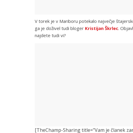
V torek je v Mariboru potekalo največje štajers
ga je doživel tudi bloger
Kristijan Škrlec
. Objav
najdete tudi vi?
[TheChamp-Sharing title="Vam je članek zanimi