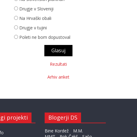
Drugje v Sloveniji
Na Hrvaški obali
Drugje v tujini
Poleti ne bom dopustoval
Rezultati
Arhiv anket
gi projekti
Blogerji DS
Bine Kordež
M.M.
fo
MMT
Rok Čakš
Sašo