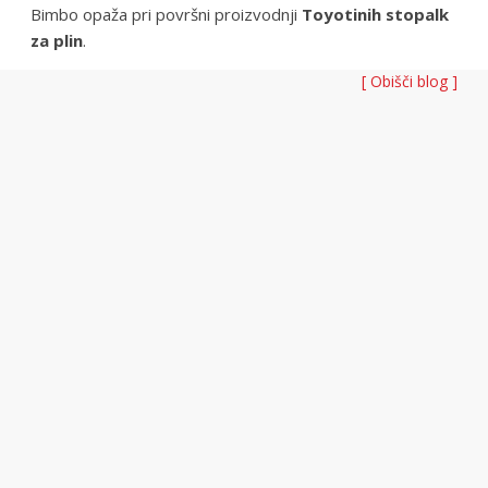
Bimbo opaža pri površni proizvodnji
Toyotinih stopalk
za plin
.
[ Obišči blog ]