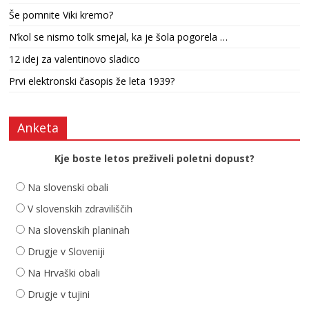
Še pomnite Viki kremo?
N’kol se nismo tolk smejal, ka je šola pogorela …
12 idej za valentinovo sladico
Prvi elektronski časopis že leta 1939?
Anketa
Kje boste letos preživeli poletni dopust?
Na slovenski obali
V slovenskih zdraviliščih
Na slovenskih planinah
Drugje v Sloveniji
Na Hrvaški obali
Drugje v tujini