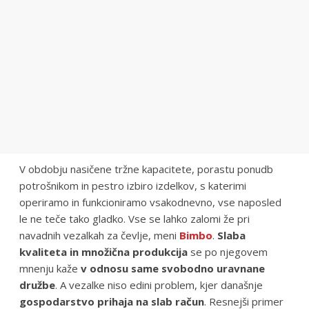
V obdobju nasičene tržne kapacitete, porastu ponudb
potrošnikom in pestro izbiro izdelkov, s katerimi
operiramo in funkcioniramo vsakodnevno, vse naposled
le ne teče tako gladko. Vse se lahko zalomi že pri
navadnih vezalkah za čevlje, meni
Bimbo
.
Slaba
kvaliteta in množična produkcija
se po njegovem
mnenju kaže
v odnosu same svobodno uravnane
družbe
. A vezalke niso edini problem, kjer današnje
gospodarstvo prihaja na slab račun
. Resnejši primer