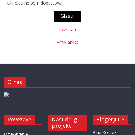
Poleti ne bom dopustoval
Rezultati
Arhiv anket
O nas
Povezave
Naši drugi
Blogerji DS
projekti
Bine Kordež
Oglaševanje