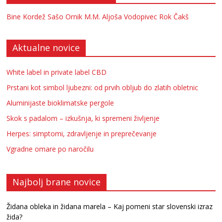
Bine Kordež
Sašo Ornik
M.M.
Aljoša Vodopivec
Rok Čakš
Aktualne novice
White label in private label CBD
Prstani kot simbol ljubezni: od prvih obljub do zlatih obletnic
Aluminijaste bioklimatske pergole
Skok s padalom – izkušnja, ki spremeni življenje
Herpes: simptomi, zdravljenje in preprečevanje
Vgradne omare po naročilu
Najbolj brane novice
Židana obleka in židana marela – Kaj pomeni star slovenski izraz
žida?