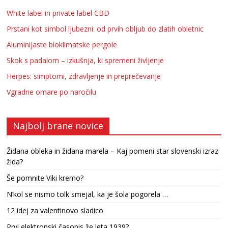
White label in private label CBD
Prstani kot simbol ljubezni: od prvih obljub do zlatih obletnic
Aluminijaste bioklimatske pergole
Skok s padalom – izkušnja, ki spremeni življenje
Herpes: simptomi, zdravljenje in preprečevanje
Vgradne omare po naročilu
Najbolj brane novice
Židana obleka in židana marela – Kaj pomeni star slovenski izraz
žida?
Še pomnite Viki kremo?
N’kol se nismo tolk smejal, ka je šola pogorela …
12 idej za valentinovo sladico
Prvi elektronski časopis že leta 1939?