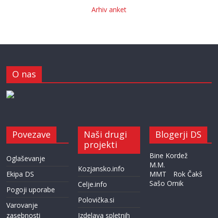
Arhiv anket
O nas
Povezave
Naši drugi
Blogerji DS
projekti
Bine Kordež
Oglaševanje
M.M.
Kozjansko.info
Ekipa DS
MMT
Rok Čakš
Sašo Ornik
Celje.info
Pogoji uporabe
Polovička.si
Varovanje
zasebnosti
Izdelava spletnih