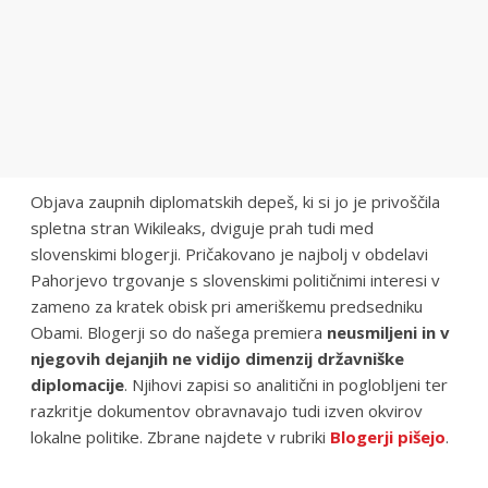
Objava zaupnih diplomatskih depeš, ki si jo je privoščila
spletna stran Wikileaks, dviguje prah tudi med
slovenskimi blogerji. Pričakovano je najbolj v obdelavi
Pahorjevo trgovanje s slovenskimi političnimi interesi v
zameno za kratek obisk pri ameriškemu predsedniku
Obami. Blogerji so do našega premiera
neusmiljeni in v
njegovih dejanjih ne vidijo dimenzij državniške
diplomacije
. Njihovi zapisi so analitični in poglobljeni ter
razkritje dokumentov obravnavajo tudi izven okvirov
lokalne politike. Zbrane najdete v rubriki
Blogerji pišejo
.