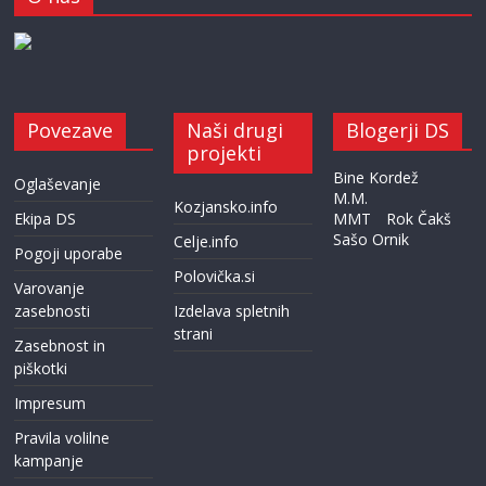
Povezave
Naši drugi
Blogerji DS
projekti
Bine Kordež
Oglaševanje
M.M.
Kozjansko.info
Ekipa DS
MMT
Rok Čakš
Sašo Ornik
Celje.info
Pogoji uporabe
Polovička.si
Varovanje
zasebnosti
Izdelava spletnih
strani
Zasebnost in
piškotki
Impresum
Pravila volilne
kampanje