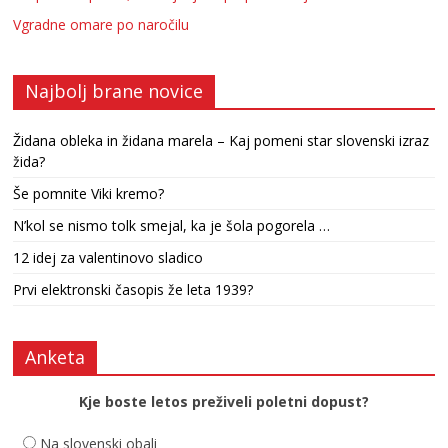
Vgradne omare po naročilu
Najbolj brane novice
Židana obleka in židana marela – Kaj pomeni star slovenski izraz
žida?
Še pomnite Viki kremo?
N’kol se nismo tolk smejal, ka je šola pogorela …
12 idej za valentinovo sladico
Prvi elektronski časopis že leta 1939?
Anketa
Kje boste letos preživeli poletni dopust?
Na slovenski obali