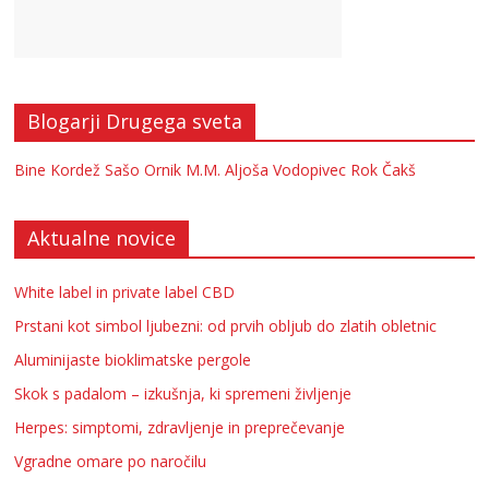
Blogarji Drugega sveta
Bine Kordež
Sašo Ornik
M.M.
Aljoša Vodopivec
Rok Čakš
Aktualne novice
White label in private label CBD
Prstani kot simbol ljubezni: od prvih obljub do zlatih obletnic
Aluminijaste bioklimatske pergole
Skok s padalom – izkušnja, ki spremeni življenje
Herpes: simptomi, zdravljenje in preprečevanje
Vgradne omare po naročilu