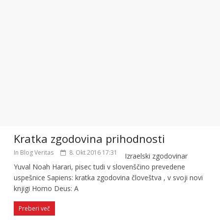
Kratka zgodovina prihodnosti
In Blog Veritas
8. Okt 2016 17:31
Izraelski zgodovinar
Yuval Noah Harari, pisec tudi v slovenščino prevedene
uspešnice Sapiens: kratka zgodovina človeštva , v svoji novi
knjigi Homo Deus: A
Preberi več