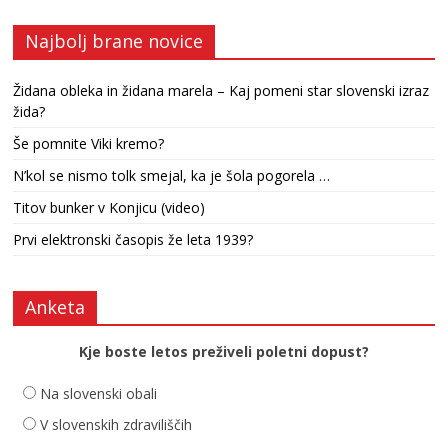
Najbolj brane novice
Židana obleka in židana marela – Kaj pomeni star slovenski izraz
žida?
Še pomnite Viki kremo?
N’kol se nismo tolk smejal, ka je šola pogorela …
Titov bunker v Konjicu (video)
Prvi elektronski časopis že leta 1939?
Anketa
Kje boste letos preživeli poletni dopust?
Na slovenski obali
V slovenskih zdraviliščih