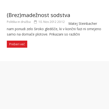
(Brez)madežnost sodstva
Politika in družba
10. Nov 2012 20:12
Matej Steinbacher
nam ponudi zelo široko gledišče, ki v končni fazi ni omejeno
samo na domače plotove. Prikazani so različni
Preberi več