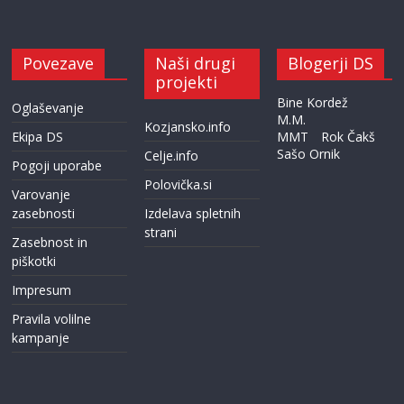
Povezave
Naši drugi
Blogerji DS
projekti
Bine Kordež
Oglaševanje
M.M.
Kozjansko.info
Ekipa DS
MMT
Rok Čakš
Sašo Ornik
Celje.info
Pogoji uporabe
Polovička.si
Varovanje
zasebnosti
Izdelava spletnih
strani
Zasebnost in
piškotki
Impresum
Pravila volilne
kampanje