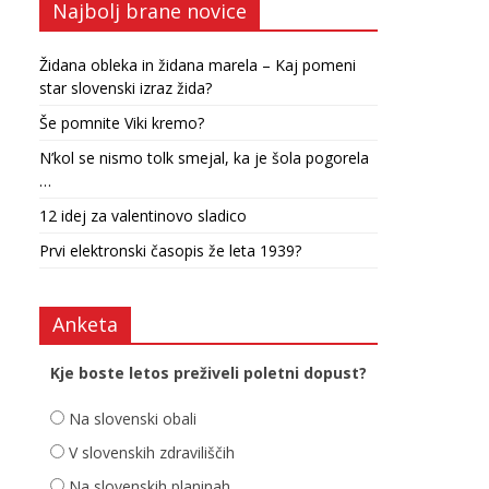
Najbolj brane novice
Židana obleka in židana marela – Kaj pomeni
star slovenski izraz žida?
Še pomnite Viki kremo?
N’kol se nismo tolk smejal, ka je šola pogorela
…
12 idej za valentinovo sladico
Prvi elektronski časopis že leta 1939?
Anketa
Kje boste letos preživeli poletni dopust?
Na slovenski obali
V slovenskih zdraviliščih
Na slovenskih planinah