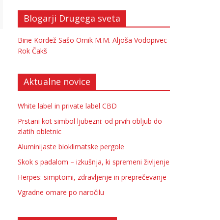
Blogarji Drugega sveta
Bine Kordež
Sašo Ornik
M.M.
Aljoša Vodopivec
Rok Čakš
Aktualne novice
White label in private label CBD
Prstani kot simbol ljubezni: od prvih obljub do
zlatih obletnic
Aluminijaste bioklimatske pergole
Skok s padalom – izkušnja, ki spremeni življenje
Herpes: simptomi, zdravljenje in preprečevanje
Vgradne omare po naročilu