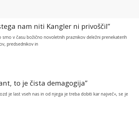
tega nam niti Kangler ni privoščil”
o smo v času božično novoletnih praznikov deležni prenekaterih
anov, predsednikov in
ant, to je čista demagogija”
ozd je last vseh nas in od njega je treba dobiti kar največ«, se je