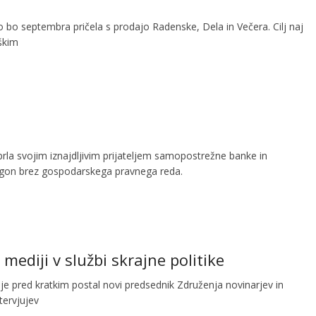
 bo septembra pričela s prodajo Radenske, Dela in Večera. Cilj naj
škim
dprla svojim iznajdljivim prijateljem samopostrežne banke in
oligon brez gospodarskega pravnega reda.
ediji v službi skrajne politike
e pred kratkim postal novi predsednik Združenja novinarjev in
tervjujev