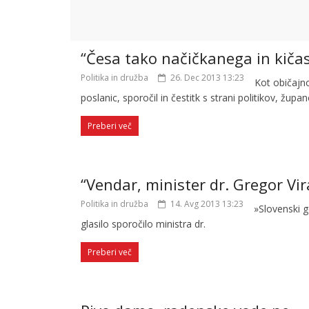
“Česa tako načičkanega in kičas
Politika in družba
26. Dec 2013 13:23
Kot običajn
poslanic, sporočil in čestitk s strani politikov, žup
Preberi več
“Vendar, minister dr. Gregor Vir
Politika in družba
14. Avg 2013 13:23
»Slovenski g
glasilo sporočilo ministra dr.
Preberi več