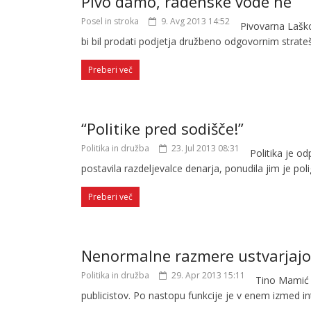
Pivo damo, radenske vode ne
Posel in stroka
9. Avg 2013 14:52
Pivovarna Laško
bi bil prodati podjetja družbeno odgovornim strate
Preberi več
“Politike pred sodišče!”
Politika in družba
23. Jul 2013 08:31
Politika je o
postavila razdeljevalce denarja, ponudila jim je p
Preberi več
Nenormalne razmere ustvarjajo m
Politika in družba
29. Apr 2013 15:11
Tino Mamić j
publicistov. Po nastopu funkcije je v enem izmed in