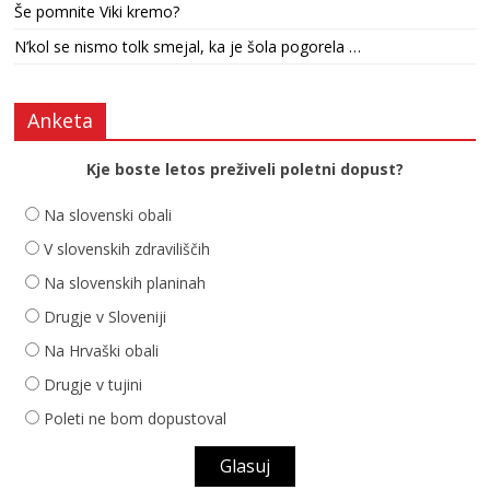
Še pomnite Viki kremo?
N’kol se nismo tolk smejal, ka je šola pogorela …
Anketa
Kje boste letos preživeli poletni dopust?
Na slovenski obali
V slovenskih zdraviliščih
Na slovenskih planinah
Drugje v Sloveniji
Na Hrvaški obali
Drugje v tujini
Poleti ne bom dopustoval