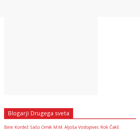
Blogarji Drugega sveta
Bine Kordež
Sašo Ornik
M.M.
Aljoša Vodopivec
Rok Čakš