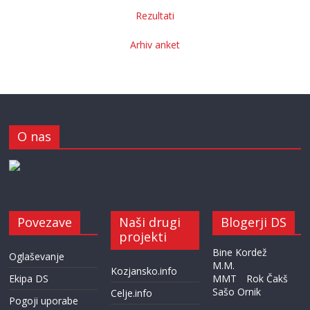
Rezultati
Arhiv anket
O nas
Povezave
Naši drugi
Blogerji DS
projekti
Bine Kordež
Oglaševanje
M.M.
Kozjansko.info
Ekipa DS
MMT
Rok Čakš
Sašo Ornik
Celje.info
Pogoji uporabe