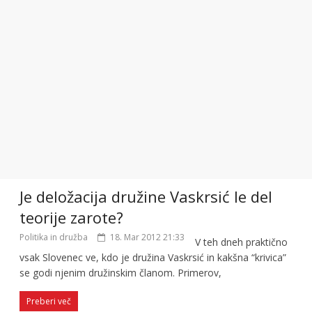
Je deložacija družine Vaskrsić le del
teorije zarote?
Politika in družba
18. Mar 2012 21:33
V teh dneh praktično
vsak Slovenec ve, kdo je družina Vaskrsić in kakšna “krivica”
se godi njenim družinskim članom. Primerov,
Preberi več