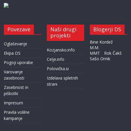
Povezave
Naši drugi
Blogerji DS
projekti
Bine Kordež
Oglaševanje
M.M.
Kozjansko.info
Ekipa DS
MMT
Rok Čakš
Sašo Ornik
Celje.info
Pogoji uporabe
Polovička.si
Varovanje
zasebnosti
Izdelava spletnih
strani
Zasebnost in
piškotki
Impresum
Pravila volilne
kampanje