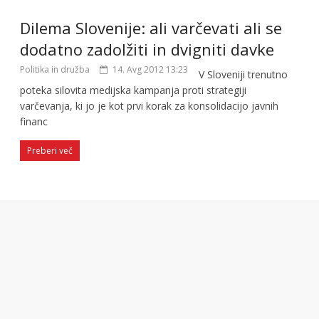
Dilema Slovenije: ali varčevati ali se
dodatno zadolžiti in dvigniti davke
Politika in družba
14. Avg 2012 13:23
V Sloveniji trenutno
poteka silovita medijska kampanja proti strategiji
varčevanja, ki jo je kot prvi korak za konsolidacijo javnih
financ
Preberi več