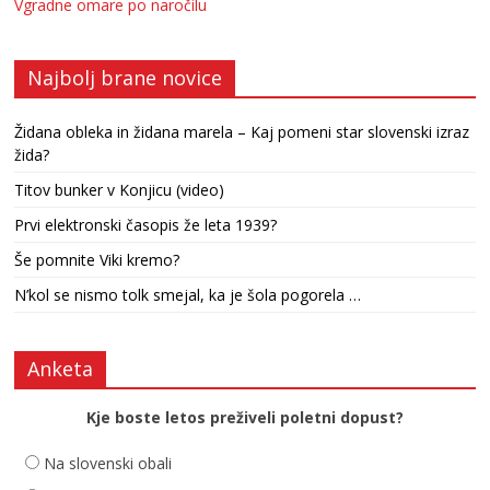
Vgradne omare po naročilu
Najbolj brane novice
Židana obleka in židana marela – Kaj pomeni star slovenski izraz
žida?
Titov bunker v Konjicu (video)
Prvi elektronski časopis že leta 1939?
Še pomnite Viki kremo?
N’kol se nismo tolk smejal, ka je šola pogorela …
Anketa
Kje boste letos preživeli poletni dopust?
Na slovenski obali