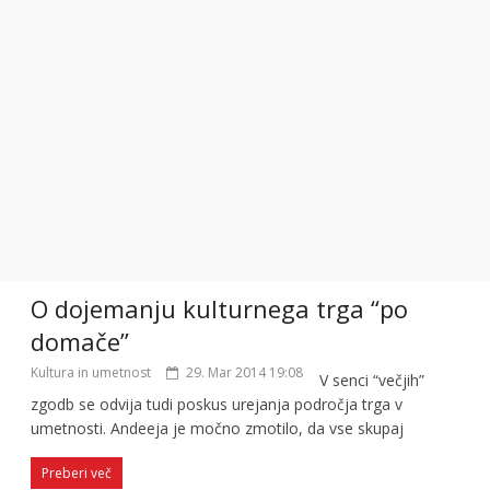
O dojemanju kulturnega trga “po
domače”
Kultura in umetnost
29. Mar 2014 19:08
V senci “večjih”
zgodb se odvija tudi poskus urejanja področja trga v
umetnosti. Andeeja je močno zmotilo, da vse skupaj
Preberi več