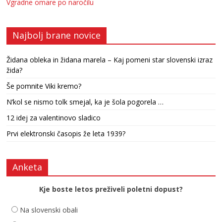
Vgradne omare po naročilu
Najbolj brane novice
Židana obleka in židana marela – Kaj pomeni star slovenski izraz
žida?
Še pomnite Viki kremo?
N’kol se nismo tolk smejal, ka je šola pogorela …
12 idej za valentinovo sladico
Prvi elektronski časopis že leta 1939?
Anketa
Kje boste letos preživeli poletni dopust?
Na slovenski obali