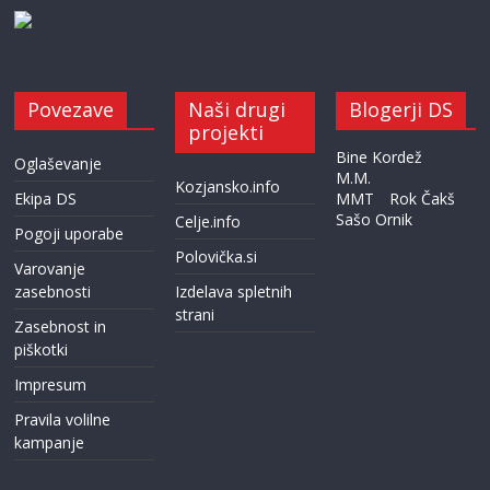
Povezave
Naši drugi
Blogerji DS
projekti
Bine Kordež
Oglaševanje
M.M.
Kozjansko.info
Ekipa DS
MMT
Rok Čakš
Sašo Ornik
Celje.info
Pogoji uporabe
Polovička.si
Varovanje
zasebnosti
Izdelava spletnih
strani
Zasebnost in
piškotki
Impresum
Pravila volilne
kampanje