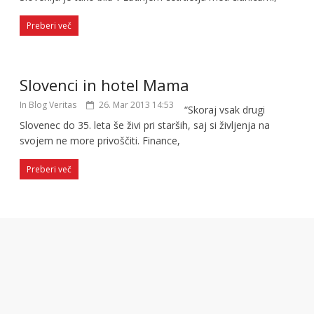
Preberi več
Slovenci in hotel Mama
In Blog Veritas
26. Mar 2013 14:53
“Skoraj vsak drugi
Slovenec do 35. leta še živi pri starših, saj si življenja na
svojem ne more privoščiti. Finance,
Preberi več