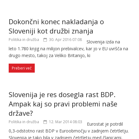
Dokončni konec nakladanja o
Sloveniji kot družbi znanja
Politika in družba
30. Apr 2016 07:08
Slovenija izda na
leto 1.780 knjig na milijon prebivalcev, kar jo v EU uvršča na
drugo mesto, takoj za Veliko Britanijo, ki
Preberi več
Slovenija je res dosegla rast BDP.
Ampak kaj so pravi problemi naše
države?
Politika in družba
12. Mar 2014 08:03
Eurostat je potrdil
0,3-odstotno rast BDP v Euroobmočju v zadnjem četrtletju.
Slovenija je tako bila v zadnjem četrtletju med članicami,