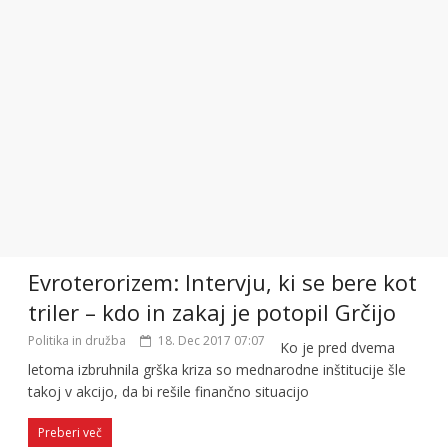
Evroterorizem: Intervju, ki se bere kot
triler – kdo in zakaj je potopil Grčijo
Politika in družba
18. Dec 2017 07:07
Ko je pred dvema
letoma izbruhnila grška kriza so mednarodne inštitucije šle
takoj v akcijo, da bi rešile finančno situacijo
Preberi več