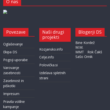
O nas
Povezave
Naši drugi
Blogerji DS
projekti
Bine Kordež
Oglaševanje
M.M.
Kozjansko.info
Ekipa DS
MMT
Rok Čakš
Sašo Ornik
Celje.info
Pogoji uporabe
Polovička.si
Varovanje
zasebnosti
Izdelava spletnih
strani
Zasebnost in
piškotki
Impresum
Pravila volilne
kampanje