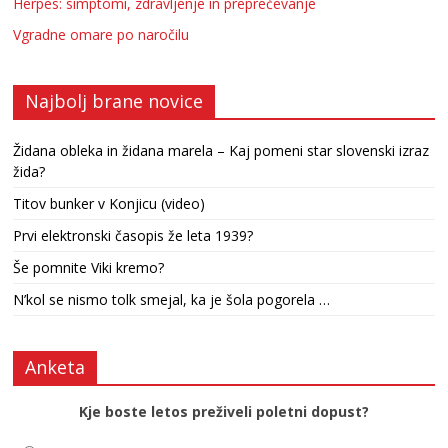
Herpes: simptomi, zdravljenje in preprečevanje
Vgradne omare po naročilu
Najbolj brane novice
Židana obleka in židana marela – Kaj pomeni star slovenski izraz
žida?
Titov bunker v Konjicu (video)
Prvi elektronski časopis že leta 1939?
Še pomnite Viki kremo?
N’kol se nismo tolk smejal, ka je šola pogorela …
Anketa
Kje boste letos preživeli poletni dopust?