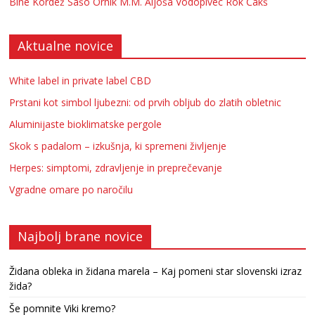
Bine Kordež
Sašo Ornik
M.M.
Aljoša Vodopivec
Rok Čakš
Aktualne novice
White label in private label CBD
Prstani kot simbol ljubezni: od prvih obljub do zlatih obletnic
Aluminijaste bioklimatske pergole
Skok s padalom – izkušnja, ki spremeni življenje
Herpes: simptomi, zdravljenje in preprečevanje
Vgradne omare po naročilu
Najbolj brane novice
Židana obleka in židana marela – Kaj pomeni star slovenski izraz
žida?
Še pomnite Viki kremo?