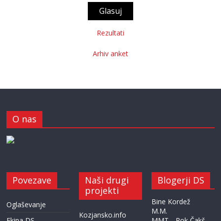
Rezultati
Arhiv anket
O nas
Povezave
Naši drugi
Blogerji DS
projekti
Bine Kordež
Oglaševanje
M.M.
Kozjansko.info
Ekipa DS
MMT
Rok Čakš