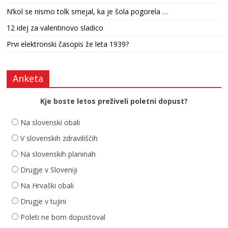
N’kol se nismo tolk smejal, ka je šola pogorela …
12 idej za valentinovo sladico
Prvi elektronski časopis že leta 1939?
Anketa
Kje boste letos preživeli poletni dopust?
Na slovenski obali
V slovenskih zdraviliščih
Na slovenskih planinah
Drugje v Sloveniji
Na Hrvaški obali
Drugje v tujini
Poleti ne bom dopustoval