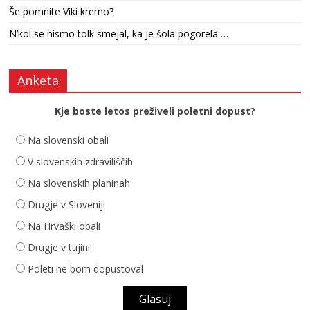
Še pomnite Viki kremo?
N’kol se nismo tolk smejal, ka je šola pogorela …
Anketa
Kje boste letos preživeli poletni dopust?
Na slovenski obali
V slovenskih zdraviliščih
Na slovenskih planinah
Drugje v Sloveniji
Na Hrvaški obali
Drugje v tujini
Poleti ne bom dopustoval