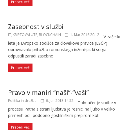
Preberi več
Zasebnost v službi
IT, KRIPTOVALUTE, BLOCKCHAIN
1. Mar 2016 20:12
V začetku
leta je Evropsko sodišče za človekove pravice (ESČP)
obravnavalo pritožbo romunskega inženirja, ki so ga
odpustili zaradi zasebne
Preberi več
Pravo v maniri “naši”-“vaši”
Politika in družba
6. Jun 2013 14:52
Tolmačenje sodbe v
procesu Patria s strani ljudstva je resnici na ljubo v veliko
primerih bolj podobno gostilniškim prepirom kot
Preberi več