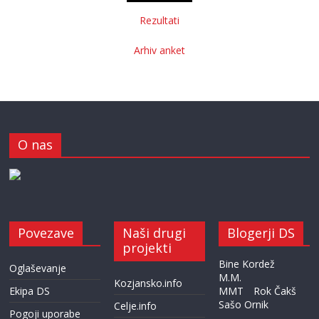
Rezultati
Arhiv anket
O nas
Povezave
Naši drugi
Blogerji DS
projekti
Bine Kordež
Oglaševanje
M.M.
Kozjansko.info
Ekipa DS
MMT
Rok Čakš
Sašo Ornik
Celje.info
Pogoji uporabe