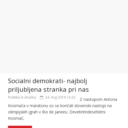
Socialni demokrati- najbolj
priljubljena stranka pri nas
Politika in družba
24. Avg 2016 13:23
Z nastopom Antona
Kosmača v maratonu so se končali slovenski nastopi na
olimpijskih igrah v Rio de Janeiru. Devetintridesetletni
Kosmač,