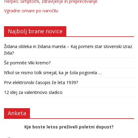
Herpes: simptomi, zdravljenje in preprečevanje
Vgradne omare po naročilu
Najbolj brane novice
Židana obleka in židana marela – Kaj pomeni star slovenski izraz
žida?
Še pomnite Viki kremo?
N’kol se nismo tolk smejal, ka je šola pogorela …
Prvi elektronski časopis že leta 1939?
12 idej za valentinovo sladico
Anketa
Kje boste letos preživeli poletni dopust?