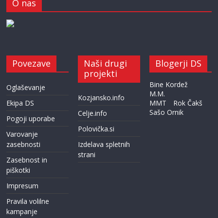
O nas
Povezave
Naši drugi
Blogerji DS
projekti
Bine Kordež
Oglaševanje
M.M.
Kozjansko.info
Ekipa DS
MMT
Rok Čakš
Sašo Ornik
Celje.info
Pogoji uporabe
Polovička.si
Varovanje
zasebnosti
Izdelava spletnih
strani
Zasebnost in
piškotki
Impresum
Pravila volilne
kampanje