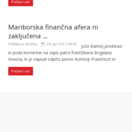
Preberi več
Mariborska finančna afera ni
zaključena …
Politika in družba
29. Jan 2012 09:05
Jože Bartolj predstavi
in poda komentar na zapis patra frančiškana Bogdana
Knavsa, ki je napisal odprto pismo Komisiji Pravičnost in
Preberi več