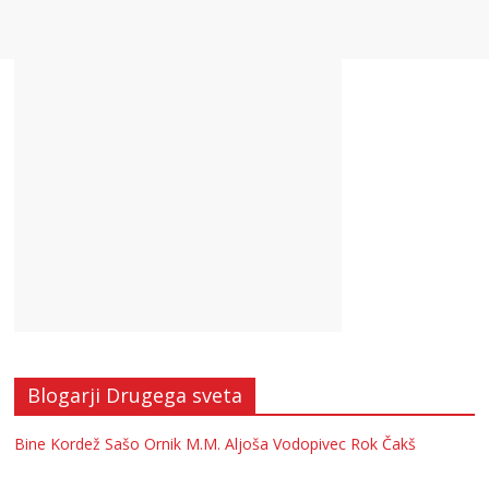
Blogarji Drugega sveta
Bine Kordež
Sašo Ornik
M.M.
Aljoša Vodopivec
Rok Čakš