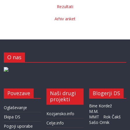
Rezultati
Arhiv anket
O nas
Povezave
Naši drugi
Blogerji DS
projekti
Bine Kordež
Oglaševanje
M.M.
Kozjansko.info
Ekipa DS
MMT
Rok Čakš
Sašo Ornik
Celje.info
Pogoji uporabe