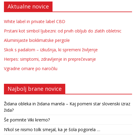
Aktualne novice
White label in private label CBD
Prstani kot simbol ljubezni: od prvih obljub do zlatih obletnic
Aluminijaste bioklimatske pergole
Skok s padalom – izkušnja, ki spremeni življenje
Herpes: simptomi, zdravljenje in preprečevanje
Vgradne omare po naročilu
Najbolj brane novice
Židana obleka in židana marela – Kaj pomeni star slovenski izraz
žida?
Še pomnite Viki kremo?
N’kol se nismo tolk smejal, ka je šola pogorela …