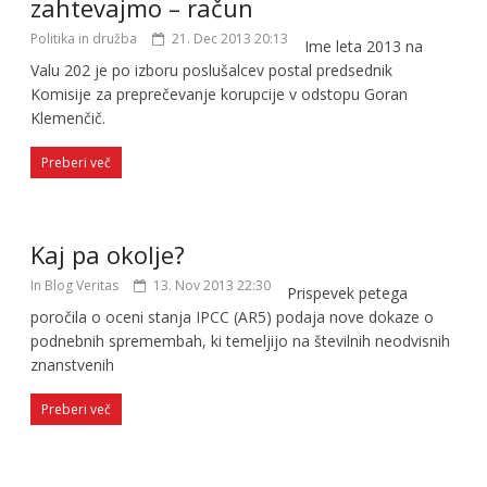
zahtevajmo – račun
Politika in družba
21. Dec 2013 20:13
Ime leta 2013 na
Valu 202 je po izboru poslušalcev postal predsednik
Komisije za preprečevanje korupcije v odstopu Goran
Klemenčič.
Preberi več
Kaj pa okolje?
In Blog Veritas
13. Nov 2013 22:30
Prispevek petega
poročila o oceni stanja IPCC (AR5) podaja nove dokaze o
podnebnih spremembah, ki temeljijo na številnih neodvisnih
znanstvenih
Preberi več