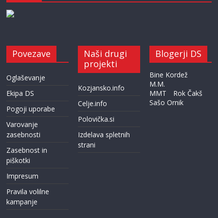
Povezave
Naši drugi
Blogerji DS
projekti
Bine Kordež
Oglaševanje
M.M.
Kozjansko.info
Ekipa DS
MMT
Rok Čakš
Sašo Ornik
Celje.info
Pogoji uporabe
Polovička.si
Varovanje
zasebnosti
Izdelava spletnih
strani
Zasebnost in
piškotki
Impresum
Pravila volilne
kampanje