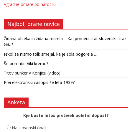
Vgradne omare po naročilu
Najbolj brane novice
Židana obleka in židana marela – Kaj pomeni star slovenski izraz
žida?
N’kol se nismo tolk smejal, ka je šola pogorela …
Še pomnite Viki kremo?
Titov bunker v Konjicu (video)
Prvi elektronski časopis že leta 1939?
Anketa
Kje boste letos preživeli poletni dopust?
Na slovenski obali