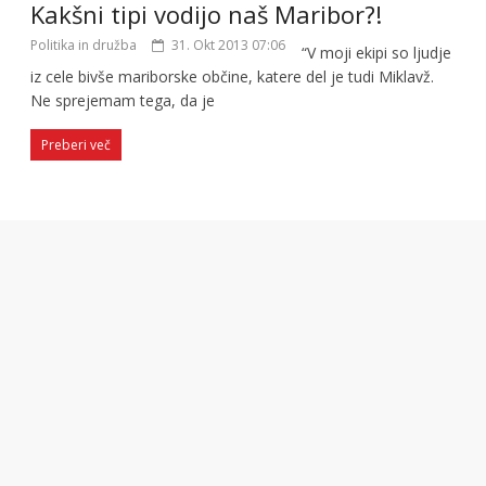
Kakšni tipi vodijo naš Maribor?!
Politika in družba
31. Okt 2013 07:06
“V moji ekipi so ljudje
iz cele bivše mariborske občine, katere del je tudi Miklavž.
Ne sprejemam tega, da je
Preberi več