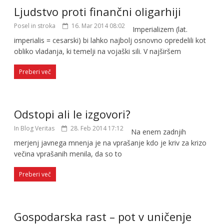
Ljudstvo proti finančni oligarhiji
Posel in stroka
16. Mar 2014 08:02
Imperializem (lat.
imperialis = cesarski) bi lahko najbolj osnovno opredelili kot
obliko vladanja, ki temelji na vojaški sili. V najširšem
Preberi več
Odstopi ali le izgovori?
In Blog Veritas
28. Feb 2014 17:12
Na enem zadnjih
merjenj javnega mnenja je na vprašanje kdo je kriv za krizo
večina vprašanih menila, da so to
Preberi več
Gospodarska rast – pot v uničenje