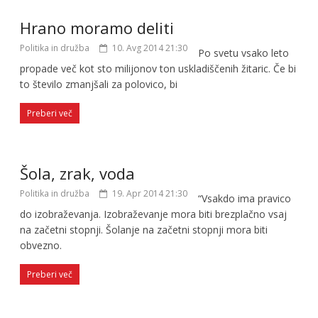
Hrano moramo deliti
Politika in družba
10. Avg 2014 21:30
Po svetu vsako leto
propade več kot sto milijonov ton uskladiščenih žitaric. Če bi
to število zmanjšali za polovico, bi
Preberi več
Šola, zrak, voda
Politika in družba
19. Apr 2014 21:30
“Vsakdo ima pravico
do izobraževanja. Izobraževanje mora biti brezplačno vsaj
na začetni stopnji. Šolanje na začetni stopnji mora biti
obvezno.
Preberi več