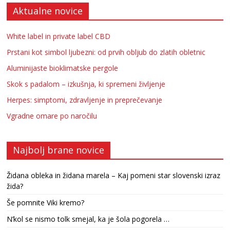
Aktualne novice
White label in private label CBD
Prstani kot simbol ljubezni: od prvih obljub do zlatih obletnic
Aluminijaste bioklimatske pergole
Skok s padalom – izkušnja, ki spremeni življenje
Herpes: simptomi, zdravljenje in preprečevanje
Vgradne omare po naročilu
Najbolj brane novice
Židana obleka in židana marela – Kaj pomeni star slovenski izraz
žida?
Še pomnite Viki kremo?
N’kol se nismo tolk smejal, ka je šola pogorela …