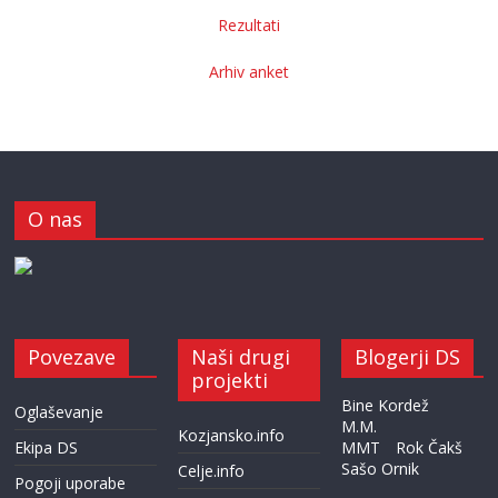
Rezultati
Arhiv anket
O nas
Povezave
Naši drugi
Blogerji DS
projekti
Bine Kordež
Oglaševanje
M.M.
Kozjansko.info
Ekipa DS
MMT
Rok Čakš
Sašo Ornik
Celje.info
Pogoji uporabe