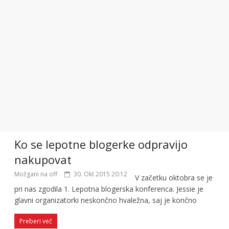
Ko se lepotne blogerke odpravijo
nakupovat
Možgani na off
30. Okt 2015 20:12
V začetku oktobra se je
pri nas zgodila 1. Lepotna blogerska konferenca. Jessie je
glavni organizatorki neskončno hvaležna, saj je končno
Preberi več