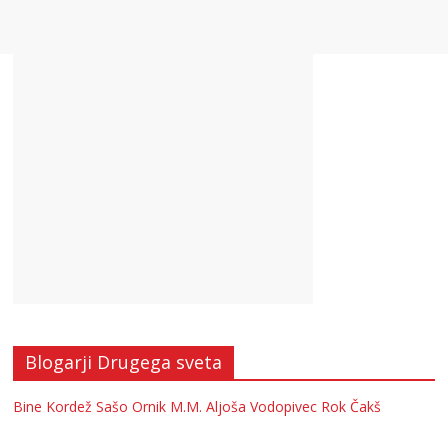
Blogarji Drugega sveta
Bine Kordež
Sašo Ornik
M.M.
Aljoša Vodopivec
Rok Čakš