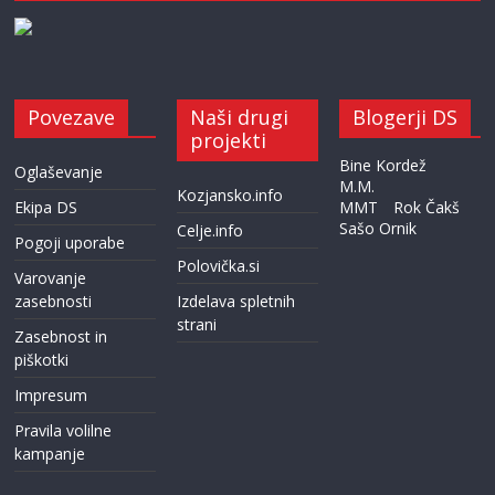
Povezave
Naši drugi
Blogerji DS
projekti
Bine Kordež
Oglaševanje
M.M.
Kozjansko.info
Ekipa DS
MMT
Rok Čakš
Sašo Ornik
Celje.info
Pogoji uporabe
Polovička.si
Varovanje
zasebnosti
Izdelava spletnih
strani
Zasebnost in
piškotki
Impresum
Pravila volilne
kampanje