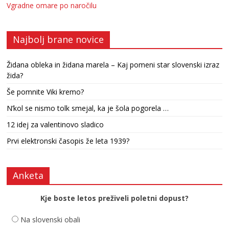
Vgradne omare po naročilu
Najbolj brane novice
Židana obleka in židana marela – Kaj pomeni star slovenski izraz
žida?
Še pomnite Viki kremo?
N’kol se nismo tolk smejal, ka je šola pogorela …
12 idej za valentinovo sladico
Prvi elektronski časopis že leta 1939?
Anketa
Kje boste letos preživeli poletni dopust?
Na slovenski obali