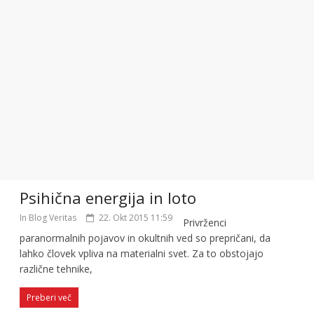
Psihična energija in loto
In Blog Veritas
22. Okt 2015 11:59
Privrženci
paranormalnih pojavov in okultnih ved so prepričani, da
lahko človek vpliva na materialni svet. Za to obstojajo
različne tehnike,
Preberi več