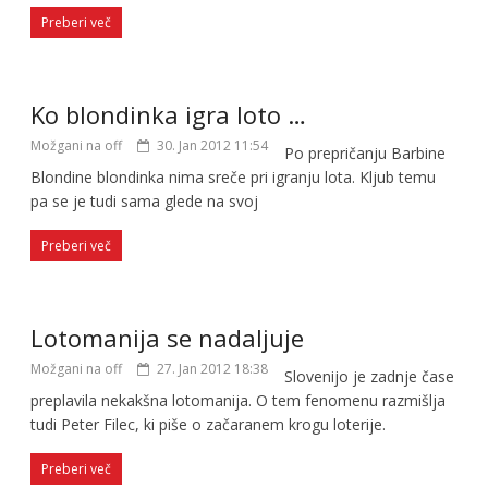
Preberi več
Ko blondinka igra loto …
Možgani na off
30. Jan 2012 11:54
Po prepričanju Barbine
Blondine blondinka nima sreče pri igranju lota. Kljub temu
pa se je tudi sama glede na svoj
Preberi več
Lotomanija se nadaljuje
Možgani na off
27. Jan 2012 18:38
Slovenijo je zadnje čase
preplavila nekakšna lotomanija. O tem fenomenu razmišlja
tudi Peter Filec, ki piše o začaranem krogu loterije.
Preberi več