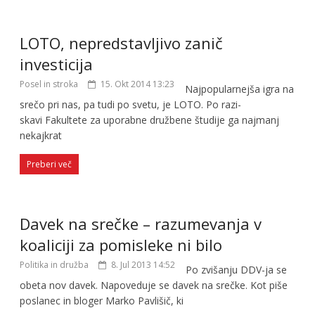
LOTO, nepredstavljivo zanič
investicija
Posel in stroka
15. Okt 2014 13:23
Najpopularnejša igra na
srečo pri nas, pa tudi po svetu, je LOTO. Po raz­i­
skavi Fakultete za upo­rabne družbene štu­dije ga naj­manj
nekaj­krat
Preberi več
Davek na srečke – razumevanja v
koaliciji za pomisleke ni bilo
Politika in družba
8. Jul 2013 14:52
Po zvišanju DDV-ja se
obeta nov davek. Napoveduje se davek na srečke. Kot piše
poslanec in bloger Marko Pavlišič, ki