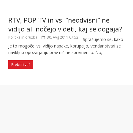
RTV, POP TV in vsi “neodvisni” ne
vidijo ali nočejo videti, kaj se dogaja?
Politika in družba
30. Avg 2011 07:52
Sprašujemo se, kako
je to mogoče: vsi vidijo napake, korupcijo, vendar stvari se
navkljub opozarjanju prav nič ne spremenijo. No,
Preberi več