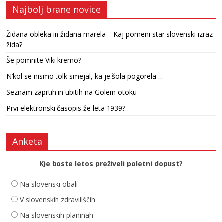
Najbolj brane novice
Židana obleka in židana marela – Kaj pomeni star slovenski izraz
žida?
Še pomnite Viki kremo?
N’kol se nismo tolk smejal, ka je šola pogorela …
Seznam zaprtih in ubitih na Golem otoku
Prvi elektronski časopis že leta 1939?
Anketa
Kje boste letos preživeli poletni dopust?
Na slovenski obali
V slovenskih zdraviliščih
Na slovenskih planinah