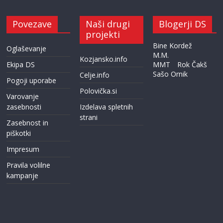
Povezave
Naši drugi
Blogerji DS
projekti
Bine Kordež
Oglaševanje
M.M.
Kozjansko.info
Ekipa DS
MMT
Rok Čakš
Sašo Ornik
Celje.info
Pogoji uporabe
Polovička.si
Varovanje
zasebnosti
Izdelava spletnih
strani
Zasebnost in
piškotki
Impresum
Pravila volilne
kampanje