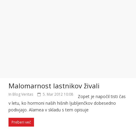
Malomarnost lastnikov živali
In Blog Veritas
5. Mar 2012 10:08
Zopet je napočil tisti čas
v letu, ko hormoni naših hišnih ljubljenčkov dobesedno
podivjajo. Alamea v skladu s tem opisuje
Preberi več