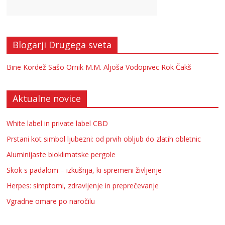
Blogarji Drugega sveta
Bine Kordež
Sašo Ornik
M.M.
Aljoša Vodopivec
Rok Čakš
Aktualne novice
White label in private label CBD
Prstani kot simbol ljubezni: od prvih obljub do zlatih obletnic
Aluminijaste bioklimatske pergole
Skok s padalom – izkušnja, ki spremeni življenje
Herpes: simptomi, zdravljenje in preprečevanje
Vgradne omare po naročilu