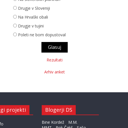
Drugje v Sloveniji
Na Hrvaški obali
Drugje v tujini
Poleti ne bom dopustoval
Rezultati
Arhiv anket
gi projekti
Blogerji DS
Bine Kordež
M.M.
fo
MMT
Rok Čakš
Sašo