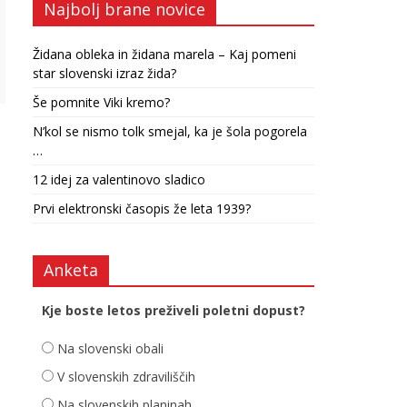
Najbolj brane novice
Židana obleka in židana marela – Kaj pomeni
star slovenski izraz žida?
Še pomnite Viki kremo?
N’kol se nismo tolk smejal, ka je šola pogorela
…
12 idej za valentinovo sladico
Prvi elektronski časopis že leta 1939?
Anketa
Kje boste letos preživeli poletni dopust?
Na slovenski obali
V slovenskih zdraviliščih
Na slovenskih planinah