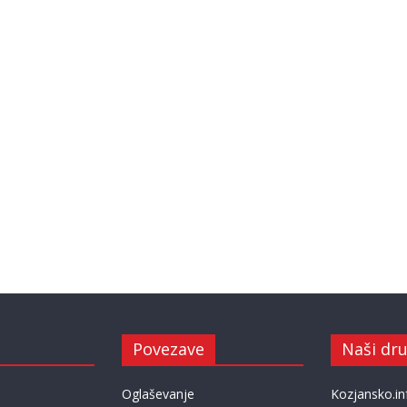
Povezave
Naši dru
Oglaševanje
Kozjansko.in