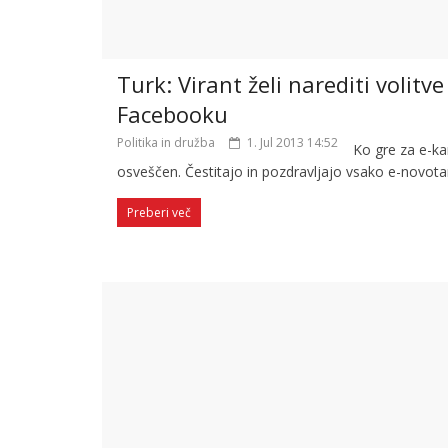
Turk: Virant želi narediti volitve
Facebooku
Politika in družba
1. Jul 2013 14:52
Ko gre za e-kar
osveščen. Čestitajo in pozdravljajo vsako e-novota
Preberi več