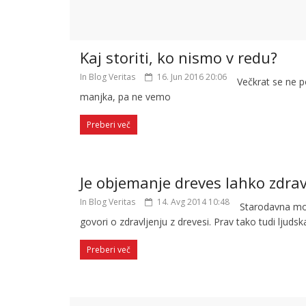
Kaj storiti, ko nismo v redu?
In Blog Veritas
16. Jun 2016 20:06
Večkrat se ne p
manjka, pa ne vemo
Preberi več
Je objemanje dreves lahko zdrav
In Blog Veritas
14. Avg 2014 10:48
Starodavna mod
govori o zdravljenju z drevesi. Prav tako tudi ljudsk
Preberi več