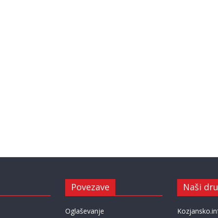
Povezave
Naši dru
Oglaševanje
Kozjansko.in