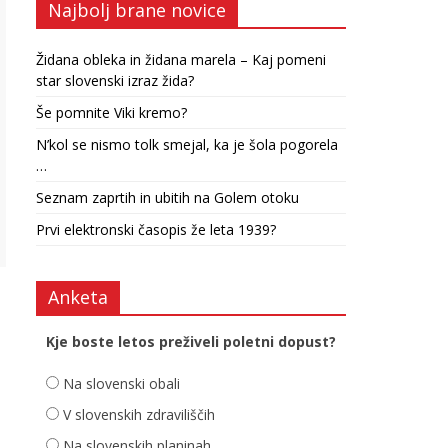
Najbolj brane novice
Židana obleka in židana marela – Kaj pomeni
star slovenski izraz žida?
Še pomnite Viki kremo?
N’kol se nismo tolk smejal, ka je šola pogorela
…
Seznam zaprtih in ubitih na Golem otoku
Prvi elektronski časopis že leta 1939?
Anketa
Kje boste letos preživeli poletni dopust?
Na slovenski obali
V slovenskih zdraviliščih
Na slovenskih planinah