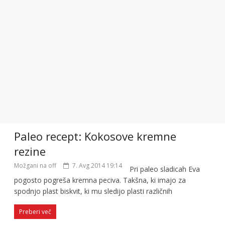
Paleo recept: Kokosove kremne
rezine
Možgani na off
7. Avg 2014 19:14
Pri paleo sladicah Eva
pogosto pogreša kremna peciva. Takšna, ki imajo za
spodnjo plast biskvit, ki mu sledijo plasti različnih
Preberi več