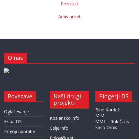
Rezultati
Arhiv anket
O nas
Povezave
Naši drugi
Blogerji DS
projekti
Bine Kordež
Oglaševanje
M.M.
Kozjansko.info
Ekipa DS
MMT
Rok Čakš
Sašo Ornik
Celje.info
Pogoji uporabe
Polovička.si