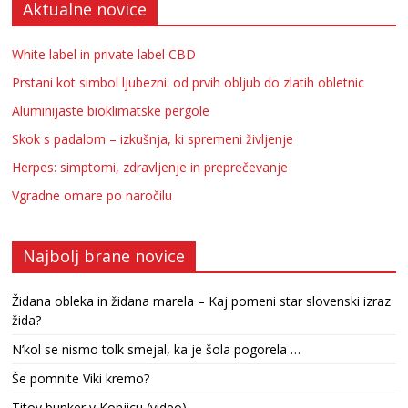
Aktualne novice
White label in private label CBD
Prstani kot simbol ljubezni: od prvih obljub do zlatih obletnic
Aluminijaste bioklimatske pergole
Skok s padalom – izkušnja, ki spremeni življenje
Herpes: simptomi, zdravljenje in preprečevanje
Vgradne omare po naročilu
Najbolj brane novice
Židana obleka in židana marela – Kaj pomeni star slovenski izraz
žida?
N’kol se nismo tolk smejal, ka je šola pogorela …
Še pomnite Viki kremo?
Titov bunker v Konjicu (video)