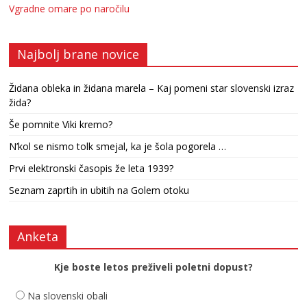
Vgradne omare po naročilu
Najbolj brane novice
Židana obleka in židana marela – Kaj pomeni star slovenski izraz
žida?
Še pomnite Viki kremo?
N’kol se nismo tolk smejal, ka je šola pogorela …
Prvi elektronski časopis že leta 1939?
Seznam zaprtih in ubitih na Golem otoku
Anketa
Kje boste letos preživeli poletni dopust?
Na slovenski obali