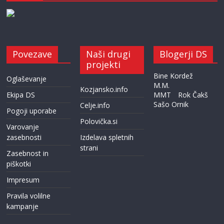
Povezave
Naši drugi
Blogerji DS
projekti
Bine Kordež
Oglaševanje
M.M.
Kozjansko.info
Ekipa DS
MMT
Rok Čakš
Sašo Ornik
Celje.info
Pogoji uporabe
Polovička.si
Varovanje
zasebnosti
Izdelava spletnih
strani
Zasebnost in
piškotki
Impresum
Pravila volilne
kampanje