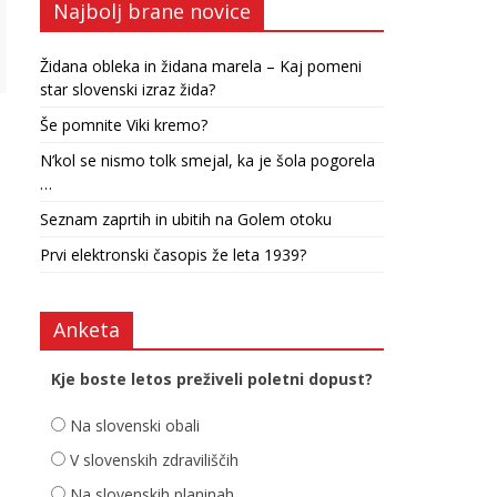
Najbolj brane novice
Židana obleka in židana marela – Kaj pomeni
star slovenski izraz žida?
Še pomnite Viki kremo?
N’kol se nismo tolk smejal, ka je šola pogorela
…
Seznam zaprtih in ubitih na Golem otoku
Prvi elektronski časopis že leta 1939?
Anketa
Kje boste letos preživeli poletni dopust?
Na slovenski obali
V slovenskih zdraviliščih
Na slovenskih planinah