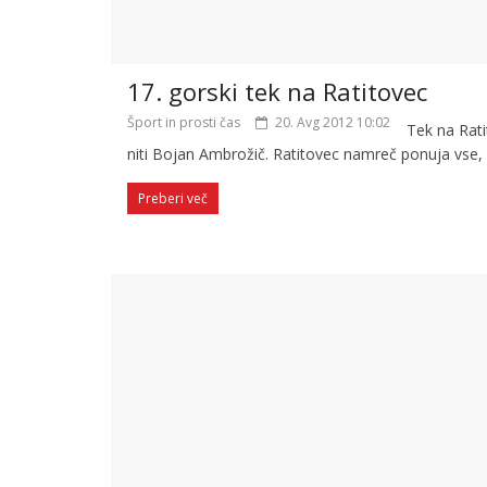
17. gorski tek na Ratitovec
Šport in prosti čas
20. Avg 2012 10:02
Tek na Rati
niti Bojan Ambrožič. Ratitovec namreč ponuja vse,
Preberi več