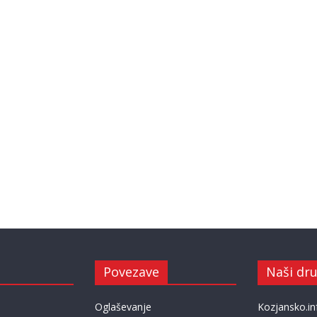
Povezave
Naši dru
Oglaševanje
Kozjansko.in