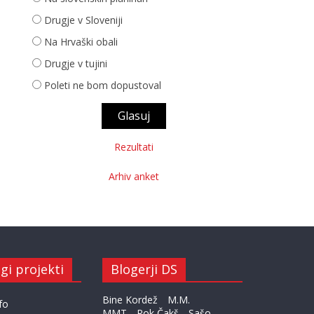
Drugje v Sloveniji
Na Hrvaški obali
Drugje v tujini
Poleti ne bom dopustoval
Rezultati
Arhiv anket
gi projekti
Blogerji DS
Bine Kordež
M.M.
fo
MMT
Rok Čakš
Sašo