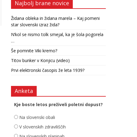
Najbolj brane novice
Židana obleka in židana marela – Kaj pomeni
star slovenski izraz žida?
N’kol se nismo tolk smejal, ka je šola pogorela
…
Še pomnite Viki kremo?
Titov bunker v Konjicu (video)
Prvi elektronski časopis že leta 1939?
Anketa
Kje boste letos preživeli poletni dopust?
Na slovenski obali
V slovenskih zdraviliščih
Na slovenskih planinah