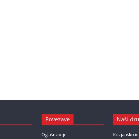
Povezave
Naši dru
Oglaševanje
Kozjansko.in