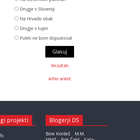
Drugje v Sloveniji
Na Hrvaški obali
Drugje v tujini
Poleti ne bom dopustoval
Rezultati
Arhiv anket
gi projekti
Blogerji DS
Bine Kordež
M.M.
fo
MMT
Rok Čakš
Sašo