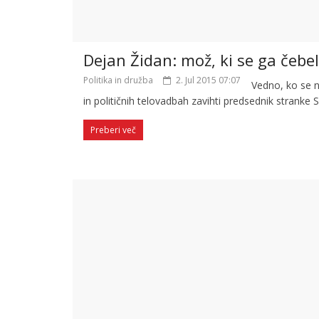
Dejan Židan: mož, ki se ga čebelar
Politika in družba
2. Jul 2015 07:07
Vedno, ko se n
in političnih telovadbah zavihti predsednik stranke
Preberi več