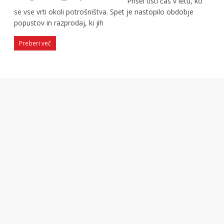
Prišel tisti čas v letu, ko
se vse vrti okoli potrošništva. Spet je nastopilo obdobje
popustov in razprodaj, ki jih
Preberi več