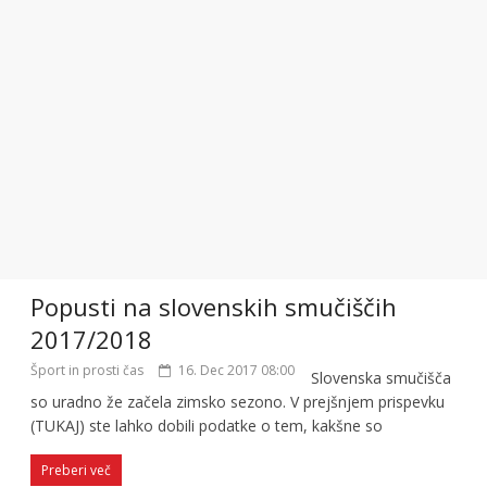
Popusti na slovenskih smučiščih
2017/2018
Šport in prosti čas
16. Dec 2017 08:00
Slovenska smučišča
so uradno že začela zimsko sezono. V prejšnjem prispevku
(TUKAJ) ste lahko dobili podatke o tem, kakšne so
Preberi več