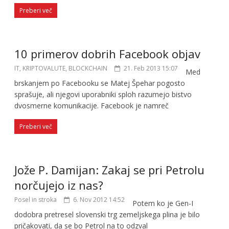
Preberi več
10 primerov dobrih Facebook objav
IT, KRIPTOVALUTE, BLOCKCHAIN
21. Feb 2013 15:07
Med
brskanjem po Facebooku se Matej Špehar pogosto
sprašuje, ali njegovi uporabniki sploh razumejo bistvo
dvosmerne komunikacije. Facebook je namreč
Preberi več
Jože P. Damijan: Zakaj se pri Petrolu
norčujejo iz nas?
Posel in stroka
6. Nov 2012 14:52
Potem ko je Gen-I
dodobra pretresel slovenski trg zemeljskega plina je bilo
pričakovati, da se bo Petrol na to odzval