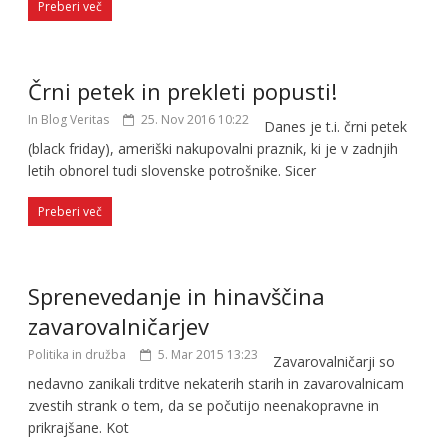
Preberi več
Črni petek in prekleti popusti!
In Blog Veritas
25. Nov 2016 10:22
Danes je t.i. črni petek
(black friday), ameriški nakupovalni praznik, ki je v zadnjih
letih obnorel tudi slovenske potrošnike. Sicer
Preberi več
Sprenevedanje in hinavščina
zavarovalničarjev
Politika in družba
5. Mar 2015 13:23
Zavarovalničarji so
nedavno zanikali trditve nekaterih starih in zavarovalnicam
zvestih strank o tem, da se počutijo neenakopravne in
prikrajšane. Kot