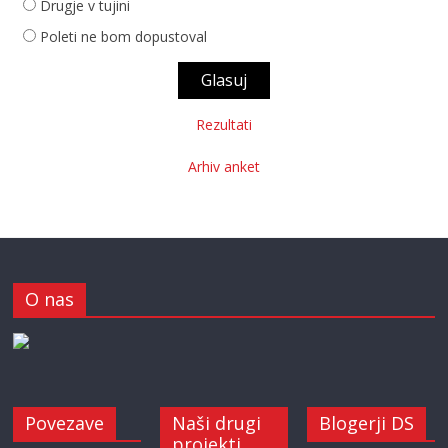
Drugje v tujini
Poleti ne bom dopustoval
Rezultati
Arhiv anket
O nas
Povezave
Naši drugi
Blogerji DS
projekti