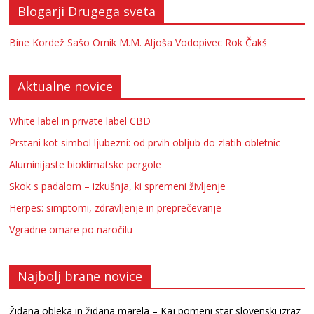
Blogarji Drugega sveta
Bine Kordež
Sašo Ornik
M.M.
Aljoša Vodopivec
Rok Čakš
Aktualne novice
White label in private label CBD
Prstani kot simbol ljubezni: od prvih obljub do zlatih obletnic
Aluminijaste bioklimatske pergole
Skok s padalom – izkušnja, ki spremeni življenje
Herpes: simptomi, zdravljenje in preprečevanje
Vgradne omare po naročilu
Najbolj brane novice
Židana obleka in židana marela – Kaj pomeni star slovenski izraz