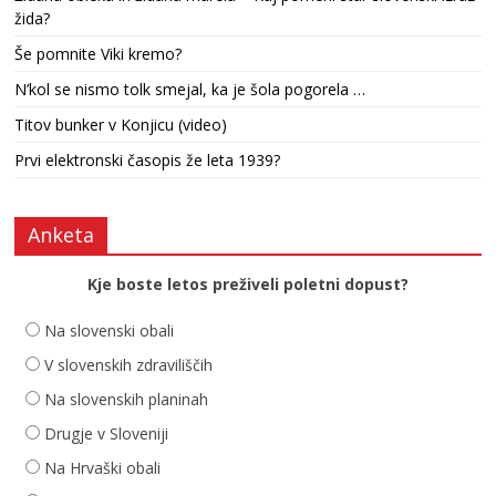
žida?
Še pomnite Viki kremo?
N’kol se nismo tolk smejal, ka je šola pogorela …
Titov bunker v Konjicu (video)
Prvi elektronski časopis že leta 1939?
Anketa
Kje boste letos preživeli poletni dopust?
Na slovenski obali
V slovenskih zdraviliščih
Na slovenskih planinah
Drugje v Sloveniji
Na Hrvaški obali