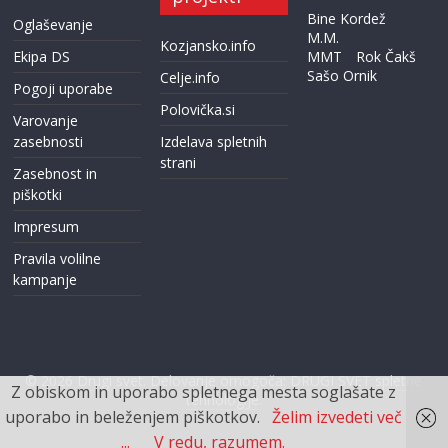
Bine Kordež
Oglaševanje
M.M.
Kozjansko.info
Ekipa DS
MMT
Rok Čakš
Sašo Ornik
Celje.info
Pogoji uporabe
Polovička.si
Varovanje
zasebnosti
Izdelava spletnih
strani
Zasebnost in
piškotki
Impresum
Pravila volilne
kampanje
© 2026
Drugi svet
. Delovanje omogoča:
DRUGI SVET spletne
Z obiskom in uporabo spletnega mesta soglašate z
tehnologije.
uporabo in beleženjem piškotkov.
Želim izvedeti več
...
V redu, razumem.