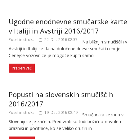
Ugodne enodnevne smučarske karte
v Italiji in Avstriji 2016/2017
Posel in stroka
22. Dec 2016 08:37
Na bli­žnjih smu­či­ščih v
Avstriji in Italiji se da na dolo­čene dneve smu­čati ceneje.
Cenejše vozov­nice je mogoče kupiti samo
Preberi več
Popusti na slovenskih smučiščih
2016/2017
Posel in stroka
19. Dec 2016 08:49
Smučarska sezona v
Sloveniji se je začela. Pred vrati so tudi božično-novoletni
prazniki in počitnice, ko se veliko družin in