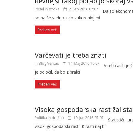
Revnejši takoj porabijo skoraj v
Posel in stroka
2. Sep 2016 07:07
Da so ekonomski
so pa še vedno zelo zakoreninjeni
Preberi več
Varčevati je treba znati
In Blog Veritas
14. Maj 2016 16:07
V teh časih je 
je odločil, da bo z bralci
Preberi več
Visoka gospodarska rast žal st
Politika in družba
10. Jun 2015 07:07
Statistični u
visoki gospodarski rasti. K rasti naj bi