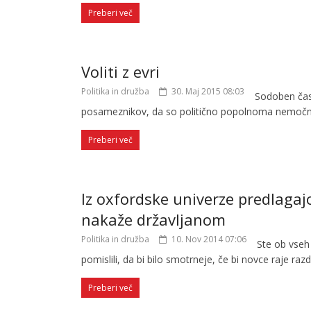
Preberi več
Voliti z evri
Politika in družba
30. Maj 2015 08:03
Sodoben čas
posameznikov, da so politično popolnoma nemočni
Preberi več
Iz oxfordske univerze predlaga
nakaže državljanom
Politika in družba
10. Nov 2014 07:06
Ste ob vseh
pomislili, da bi bilo smotrneje, če bi novce raje raz
Preberi več