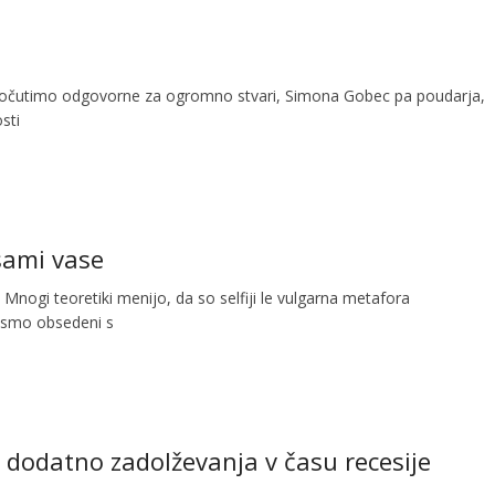
 počutimo odgovorne za ogromno stvari, Simona Gobec pa poudarja,
sti
 sami vase
Mnogi teoretiki menijo, da so selfiji le vulgarna metafora
m smo obsedeni s
– dodatno zadolževanja v času recesije