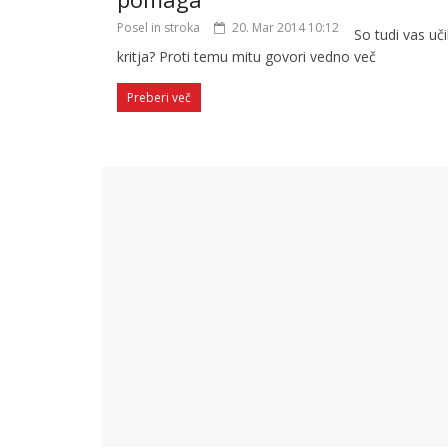
Posel in stroka
20. Mar 2014 10:12
So tudi vas uč
kritja? Proti temu mitu govori vedno več
Preberi več