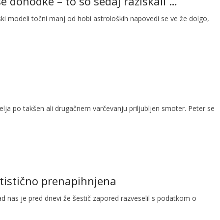
se dohodke – to so sedaj raziskali …
 modeli točni manj od hobi astroloških napovedi se ve že dolgo,
želja po takšen ali drugačnem varčevanju priljubljen smoter. Peter se
atistično prenapihnjena
rad nas je pred dnevi že šestič zapored razveselil s podatkom o