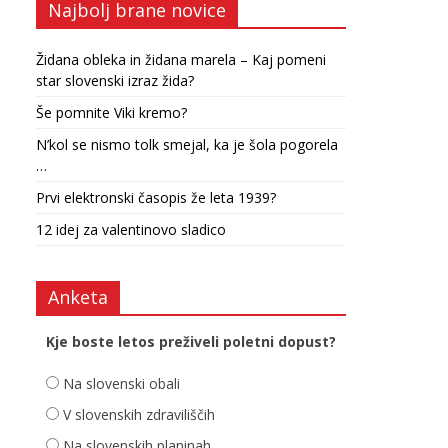
Najbolj brane novice
Židana obleka in židana marela – Kaj pomeni
star slovenski izraz žida?
Še pomnite Viki kremo?
N’kol se nismo tolk smejal, ka je šola pogorela
…
Prvi elektronski časopis že leta 1939?
12 idej za valentinovo sladico
Anketa
Kje boste letos preživeli poletni dopust?
Na slovenski obali
V slovenskih zdraviliščih
Na slovenskih planinah