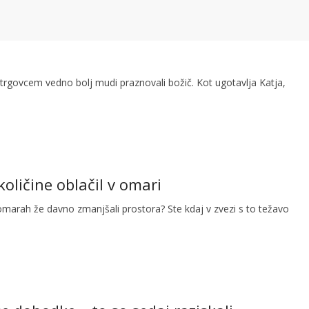
e trgovcem vedno bolj mudi praznovali božič. Kot ugotavlja Katja,
oličine oblačil v omari
 omarah že davno zmanjšali prostora? Ste kdaj v zvezi s to težavo