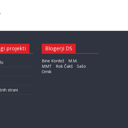
→
gi projekti
Blogerji DS
Bine Kordež
M.M.
fo
MMT
Rok Čakš
Sašo
Ornik
tnih strani