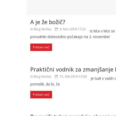
A je že božič?
In Blog Veritas
9. Nov 2018 17:22
Iz leta v leto s
ponudniki dobesedno počakajo na 2. november
Preberi več
Praktični vodnik za zmanjšanje k
In Blog Veritas
15. Okt 2016 15:56
Je tudi v vaših
pomislili, da bi, če
Preberi več