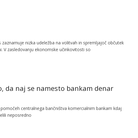
 zaznamuje nizka udeležba na volitvah in spremljajoč občutek
. V zasledovanju ekonomske učinkovitosti so
jo, da naj se namesto bankam denar
 pomočeh centralnega bančništva komercialnim bankam kdaj
delili neposredno