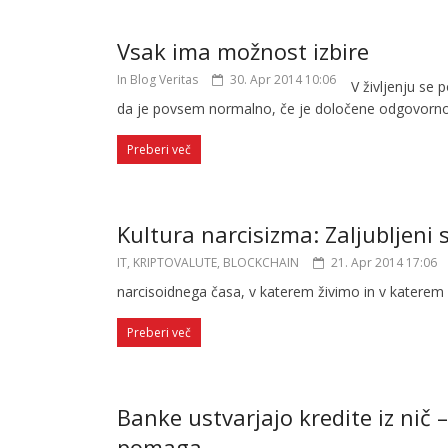
Vsak ima možnost izbire
In Blog Veritas
30. Apr 2014 10:06
V življenju se
da je povsem normalno, če je določene odgovorno
Preberi več
Kultura narcisizma: Zaljubljeni
IT, KRIPTOVALUTE, BLOCKCHAIN
21. Apr 2014 17:06
narcisoidnega časa, v katerem živimo in v katere
Preberi več
Banke ustvarjajo kredite iz nič 
pomaga