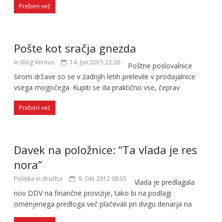
Preberi več
Pošte kot sračja gnezda
In Blog Veritas
14. Jun 2015 22:28
Poštne poslovalnice
širom države so se v zadnjih letih prelevile v prodajalnice
vsega mogočega. Kupiti se da praktično vse, čeprav
Preberi več
Davek na položnice: “Ta vlada je res
nora”
Politika in družba
9. Okt 2012 08:55
Vlada je predlagala
nov DDV na finančne provizije, tako bi na podlagi
omenjenega predloga več plačevali pri dvigu denarja na