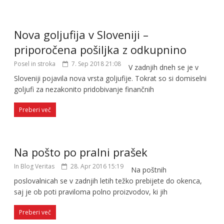
Nova goljufija v Sloveniji –
priporočena pošiljka z odkupnino
Posel in stroka
7. Sep 2018 21:08
V zadnjih dneh se je v
Sloveniji pojavila nova vrsta goljufije. Tokrat so si domiselni
goljufi za nezakonito pridobivanje finančnih
Preberi več
Na pošto po pralni prašek
In Blog Veritas
28. Apr 2016 15:19
Na poštnih
poslovalnicah se v zadnjih letih težko prebijete do okenca,
saj je ob poti praviloma polno proizvodov, ki jih
Preberi več