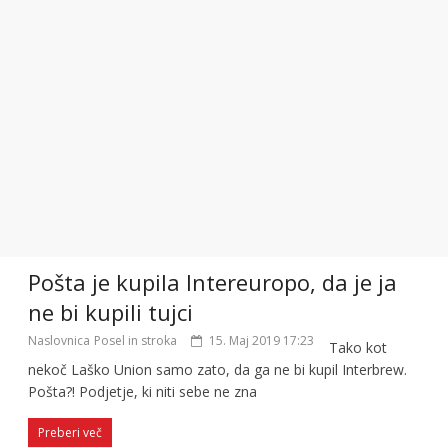
Pošta je kupila Intereuropo, da je ja
ne bi kupili tujci
Naslovnica
Posel in stroka
15. Maj 2019 17:23
Tako kot
nekoč Laško Union samo zato, da ga ne bi kupil Interbrew.
Pošta?! Podjetje, ki niti sebe ne zna
Preberi več