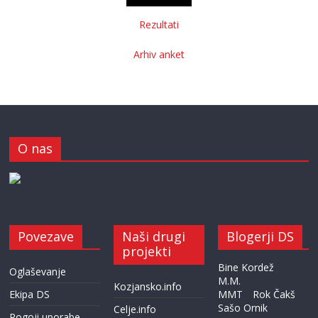
Rezultati
Arhiv anket
O nas
Povezave
Naši drugi
Blogerji DS
projekti
Bine Kordež
Oglaševanje
M.M.
Kozjansko.info
Ekipa DS
MMT
Rok Čakš
Sašo Ornik
Celje.info
Pogoji uporabe