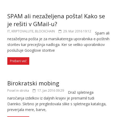
SPAM ali nezaželjena pošta! Kako se
je rešiti v GMail-u?
IT, KRIPTOVALUTE, BLOCKCHAIN
29. Mar 2016 19:12
Spam ali
nezaželjena pošta je za marsikaterega uporabnika e-poštnih
storitev kar precejšnja nadloga. Ker se veliko uporabnikov
poslužuje Googlove storitve
Preberi več
Birokratski mobing
Posel in stroka
17. Jan 2016 09:29
Draž spletnega
naročanja izdelkov iz daljnih krajev je premamil tudi
Darinko. Skrbno je pregledovala slike s spletnega kataloga,
preverjala mere, barve,