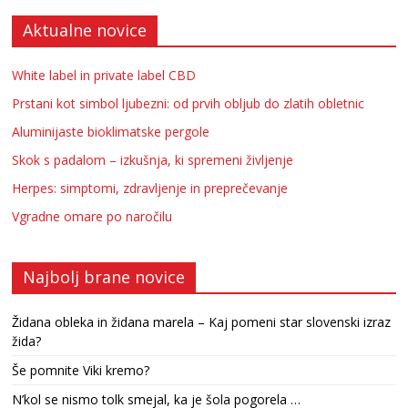
Aktualne novice
White label in private label CBD
Prstani kot simbol ljubezni: od prvih obljub do zlatih obletnic
Aluminijaste bioklimatske pergole
Skok s padalom – izkušnja, ki spremeni življenje
Herpes: simptomi, zdravljenje in preprečevanje
Vgradne omare po naročilu
Najbolj brane novice
Židana obleka in židana marela – Kaj pomeni star slovenski izraz
žida?
Še pomnite Viki kremo?
N’kol se nismo tolk smejal, ka je šola pogorela …