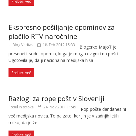
Preberi več
Ekspresno pošiljanje opominov za
plačilo RTV naročnine
In Blog Veritas
18. Feb 2012 15:33
Blogerko MajoT je
presenetil sodni opomin, ki ga je mogla dvigniti na pošti.
Ugotovila je, da ji nacionalna medijska hiša
Preberi več
Razlogi za rope pošt v Sloveniji
Posel in stroka
24. Nov 2011 11:45
Rop pošte dandanes ni
več medijska novica. To pa zato, ker jih je v zadnjih letih
toliko, da je že
Preberi več