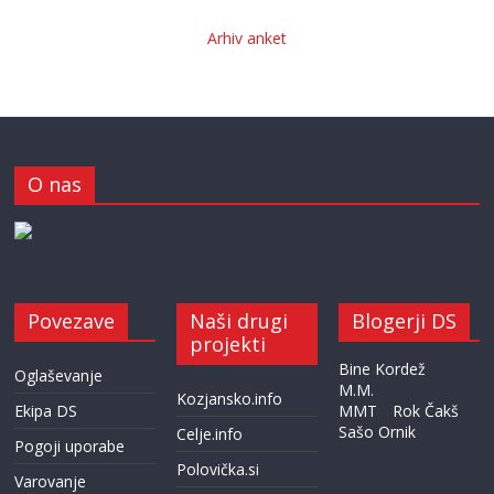
Arhiv anket
O nas
Povezave
Naši drugi
Blogerji DS
projekti
Bine Kordež
Oglaševanje
M.M.
Kozjansko.info
Ekipa DS
MMT
Rok Čakš
Sašo Ornik
Celje.info
Pogoji uporabe
Polovička.si
Varovanje