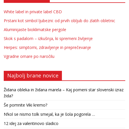
White label in private label CBD
Prstani kot simbol ljubezni: od prvih obljub do zlatih obletnic
Aluminijaste bioklimatske pergole
Skok s padalom – izkušnja, ki spremeni življenje
Herpes: simptomi, zdravljenje in preprečevanje
Vgradne omare po naročilu
Najbolj brane novice
Židana obleka in židana marela – Kaj pomeni star slovenski izraz
žida?
Še pomnite Viki kremo?
N’kol se nismo tolk smejal, ka je šola pogorela …
12 idej za valentinovo sladico