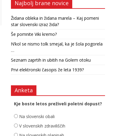
Najbolj brane novice
Židana obleka in židana marela – Kaj pomeni
star slovenski izraz žida?
Še pomnite Viki kremo?
N’kol se nismo tolk smejal, ka je šola pogorela
…
Seznam zaprtih in ubitih na Golem otoku
Prvi elektronski časopis že leta 1939?
Anketa
Kje boste letos preživeli poletni dopust?
Na slovenski obali
V slovenskih zdraviliščih
Na slovenskih planinah