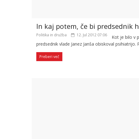
In kaj potem, če bi predsednik h
Politika in družba
12. Jul 2012 07:06
Kot je bilo v 
predsednik vlade Janez Janša obiskoval psihiatrijo. 
Preberi več