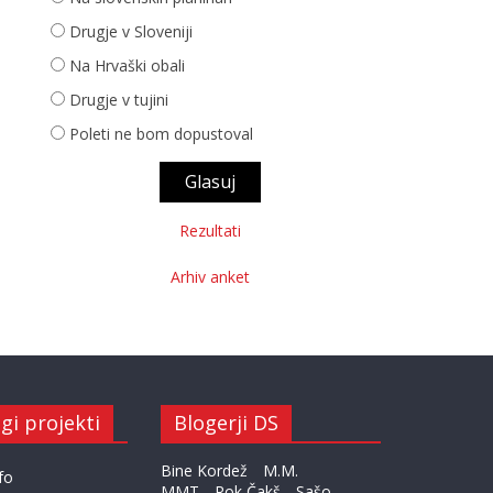
Drugje v Sloveniji
Na Hrvaški obali
Drugje v tujini
Poleti ne bom dopustoval
Rezultati
Arhiv anket
gi projekti
Blogerji DS
Bine Kordež
M.M.
fo
MMT
Rok Čakš
Sašo