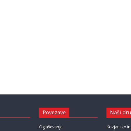
Povezave
Naši dru
Oglaševanje
Kozjansko.in