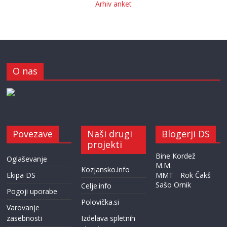
Arhiv anket
O nas
Povezave
Naši drugi
Blogerji DS
projekti
Bine Kordež
Oglaševanje
M.M.
Kozjansko.info
Ekipa DS
MMT
Rok Čakš
Sašo Ornik
Celje.info
Pogoji uporabe
Polovička.si
Varovanje
zasebnosti
Izdelava spletnih