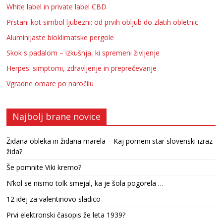
White label in private label CBD
Prstani kot simbol ljubezni: od prvih obljub do zlatih obletnic
Aluminijaste bioklimatske pergole
Skok s padalom – izkušnja, ki spremeni življenje
Herpes: simptomi, zdravljenje in preprečevanje
Vgradne omare po naročilu
Najbolj brane novice
Židana obleka in židana marela – Kaj pomeni star slovenski izraz
žida?
Še pomnite Viki kremo?
N’kol se nismo tolk smejal, ka je šola pogorela …
12 idej za valentinovo sladico
Prvi elektronski časopis že leta 1939?