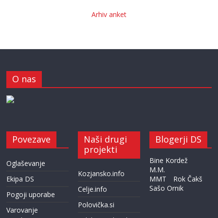
Arhiv anket
O nas
Povezave
Naši drugi
Blogerji DS
projekti
Bine Kordež
Oglaševanje
M.M.
Kozjansko.info
Ekipa DS
MMT
Rok Čakš
Sašo Ornik
Celje.info
Pogoji uporabe
Polovička.si
Varovanje