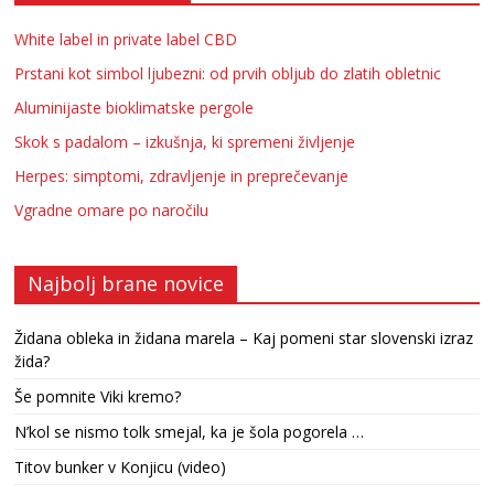
White label in private label CBD
Prstani kot simbol ljubezni: od prvih obljub do zlatih obletnic
Aluminijaste bioklimatske pergole
Skok s padalom – izkušnja, ki spremeni življenje
Herpes: simptomi, zdravljenje in preprečevanje
Vgradne omare po naročilu
Najbolj brane novice
Židana obleka in židana marela – Kaj pomeni star slovenski izraz
žida?
Še pomnite Viki kremo?
N’kol se nismo tolk smejal, ka je šola pogorela …
Titov bunker v Konjicu (video)