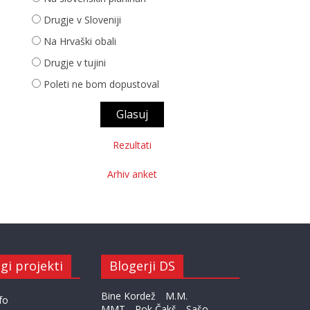
Drugje v Sloveniji
Na Hrvaški obali
Drugje v tujini
Poleti ne bom dopustoval
Rezultati
Arhiv anket
gi projekti
Blogerji DS
Bine Kordež
M.M.
fo
MMT
Rok Čakš
Sašo