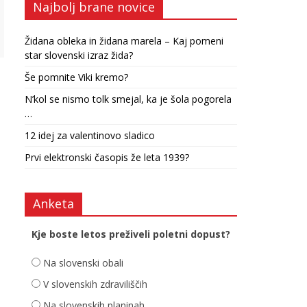
Najbolj brane novice
Židana obleka in židana marela – Kaj pomeni
star slovenski izraz žida?
Še pomnite Viki kremo?
N’kol se nismo tolk smejal, ka je šola pogorela
…
12 idej za valentinovo sladico
Prvi elektronski časopis že leta 1939?
Anketa
Kje boste letos preživeli poletni dopust?
Na slovenski obali
V slovenskih zdraviliščih
Na slovenskih planinah