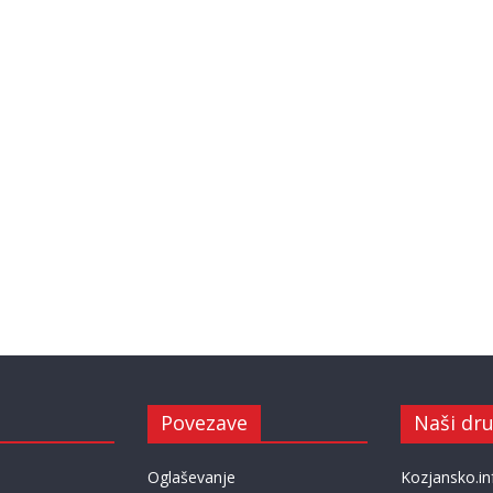
Povezave
Naši dru
Oglaševanje
Kozjansko.in