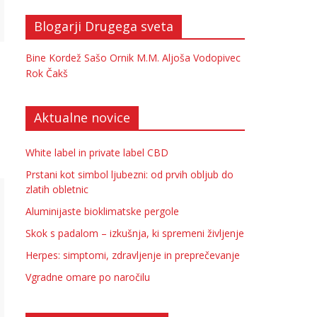
Blogarji Drugega sveta
Bine Kordež
Sašo Ornik
M.M.
Aljoša Vodopivec
Rok Čakš
Aktualne novice
White label in private label CBD
Prstani kot simbol ljubezni: od prvih obljub do
zlatih obletnic
Aluminijaste bioklimatske pergole
Skok s padalom – izkušnja, ki spremeni življenje
Herpes: simptomi, zdravljenje in preprečevanje
Vgradne omare po naročilu