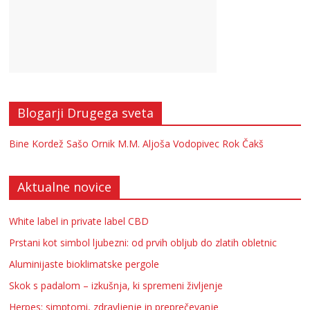
Blogarji Drugega sveta
Bine Kordež
Sašo Ornik
M.M.
Aljoša Vodopivec
Rok Čakš
Aktualne novice
White label in private label CBD
Prstani kot simbol ljubezni: od prvih obljub do zlatih obletnic
Aluminijaste bioklimatske pergole
Skok s padalom – izkušnja, ki spremeni življenje
Herpes: simptomi, zdravljenje in preprečevanje