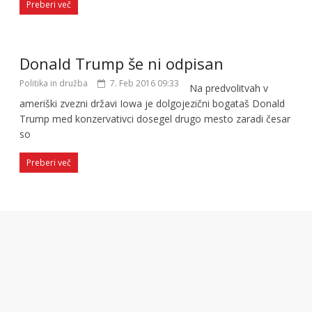
Preberi več
Donald Trump še ni odpisan
Politika in družba
7. Feb 2016 09:33
Na predvolitvah v
ameriški zvezni državi Iowa je dolgojezični bogataš Donald
Trump med konzervativci dosegel drugo mesto zaradi česar
so
Preberi več