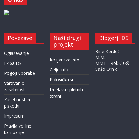
Povezave
Naši drugi
Blogerji DS
projekti
Bine Kordež
Oglaševanje
M.M.
Kozjansko.info
Ekipa DS
MMT
Rok Čakš
Sašo Ornik
Celje.info
Pogoji uporabe
Polovička.si
Varovanje
zasebnosti
Izdelava spletnih
strani
Zasebnost in
piškotki
Impresum
Pravila volilne
kampanje