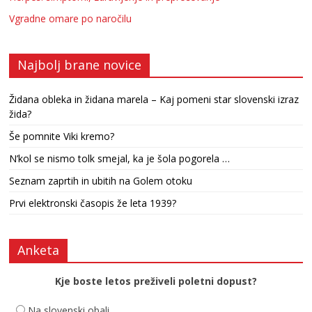
Vgradne omare po naročilu
Najbolj brane novice
Židana obleka in židana marela – Kaj pomeni star slovenski izraz
žida?
Še pomnite Viki kremo?
N’kol se nismo tolk smejal, ka je šola pogorela …
Seznam zaprtih in ubitih na Golem otoku
Prvi elektronski časopis že leta 1939?
Anketa
Kje boste letos preživeli poletni dopust?
Na slovenski obali