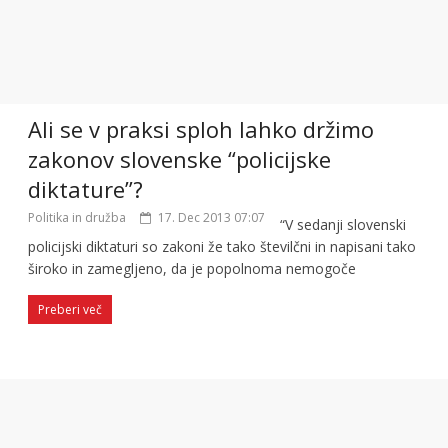
Ali se v praksi sploh lahko držimo
zakonov slovenske “policijske
diktature”?
Politika in družba
17. Dec 2013 07:07
“V sedanji slovenski
policijski diktaturi so zakoni že tako številčni in napisani tako
široko in zamegljeno, da je popolnoma nemogoče
Preberi več