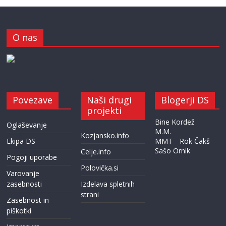
O nas
Povezave
Naši drugi
Blogerji DS
projekti
Bine Kordež
Oglaševanje
M.M.
Kozjansko.info
Ekipa DS
MMT
Rok Čakš
Sašo Ornik
Celje.info
Pogoji uporabe
Polovička.si
Varovanje
zasebnosti
Izdelava spletnih
strani
Zasebnost in
piškotki