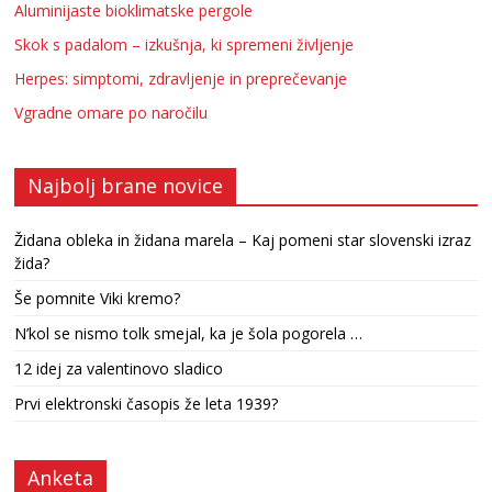
Aluminijaste bioklimatske pergole
Skok s padalom – izkušnja, ki spremeni življenje
Herpes: simptomi, zdravljenje in preprečevanje
Vgradne omare po naročilu
Najbolj brane novice
Židana obleka in židana marela – Kaj pomeni star slovenski izraz
žida?
Še pomnite Viki kremo?
N’kol se nismo tolk smejal, ka je šola pogorela …
12 idej za valentinovo sladico
Prvi elektronski časopis že leta 1939?
Anketa