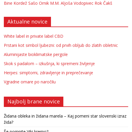
Bine Kordež
Sašo Ornik
M.M.
Aljoša Vodopivec
Rok Čakš
Aktualne novice
White label in private label CBD
Prstani kot simbol ljubezni: od prvih obljub do zlatih obletnic
Aluminijaste bioklimatske pergole
Skok s padalom – izkušnja, ki spremeni življenje
Herpes: simptomi, zdravljenje in preprečevanje
Vgradne omare po naročilu
Najbolj brane novice
Židana obleka in židana marela – Kaj pomeni star slovenski izraz
žida?
Še pomnite Viki kremo?