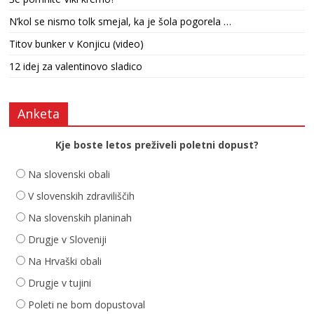
N’kol se nismo tolk smejal, ka je šola pogorela …
Titov bunker v Konjicu (video)
12 idej za valentinovo sladico
Anketa
Kje boste letos preživeli poletni dopust?
Na slovenski obali
V slovenskih zdraviliščih
Na slovenskih planinah
Drugje v Sloveniji
Na Hrvaški obali
Drugje v tujini
Poleti ne bom dopustoval