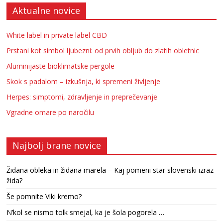
Aktualne novice
White label in private label CBD
Prstani kot simbol ljubezni: od prvih obljub do zlatih obletnic
Aluminijaste bioklimatske pergole
Skok s padalom – izkušnja, ki spremeni življenje
Herpes: simptomi, zdravljenje in preprečevanje
Vgradne omare po naročilu
Najbolj brane novice
Židana obleka in židana marela – Kaj pomeni star slovenski izraz
žida?
Še pomnite Viki kremo?
N’kol se nismo tolk smejal, ka je šola pogorela …