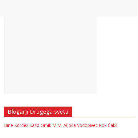
Blogarji Drugega sveta
Bine Kordež
Sašo Ornik
M.M.
Aljoša Vodopivec
Rok Čakš