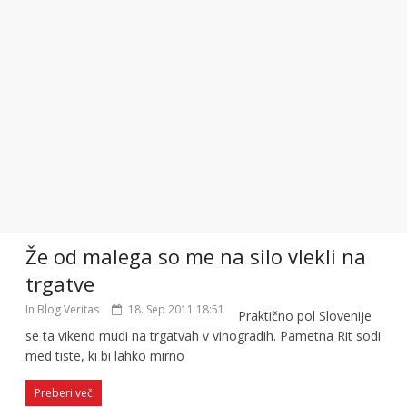
Že od malega so me na silo vlekli na
trgatve
In Blog Veritas
18. Sep 2011 18:51
Praktično pol Slovenije
se ta vikend mudi na trgatvah v vinogradih. Pametna Rit sodi
med tiste, ki bi lahko mirno
Preberi več