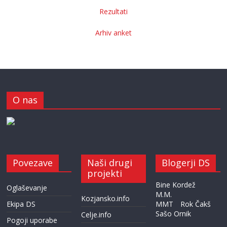
Rezultati
Arhiv anket
O nas
Povezave
Naši drugi
Blogerji DS
projekti
Bine Kordež
Oglaševanje
M.M.
Kozjansko.info
Ekipa DS
MMT
Rok Čakš
Sašo Ornik
Celje.info
Pogoji uporabe